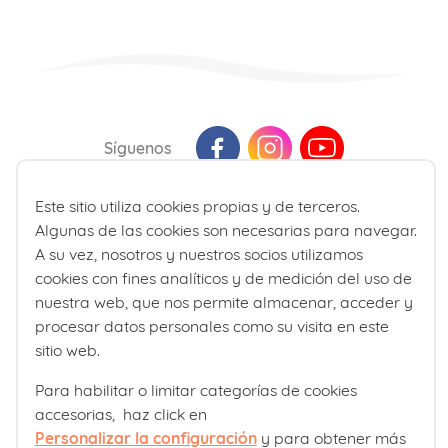
Síguenos
Este sitio utiliza cookies propias y de terceros.
Última actualización: Agosto 2026
Algunas de las cookies son necesarias para navegar.
La información presente en la web no reemplaza sino que
A su vez, nosotros y nuestros socios utilizamos
complementa la relación entre el profesional de la salud y su
cookies con fines analíticos y de medición del uso de
paciente. En caso de duda, consulte a su profesional de la salud
nuestra web, que nos permite almacenar, acceder y
de referencia.
procesar datos personales como su visita en este
sitio web.
Para habilitar o limitar categorías de cookies
accesorias, haz click en
Personalizar la configuración
y para obtener más