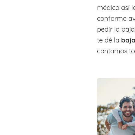
médico así l
conforme av
pedir la baj
te dé la
baj
contamos to