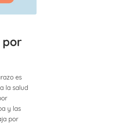
 por
arazo es
a la salud
por
a y las
aja por