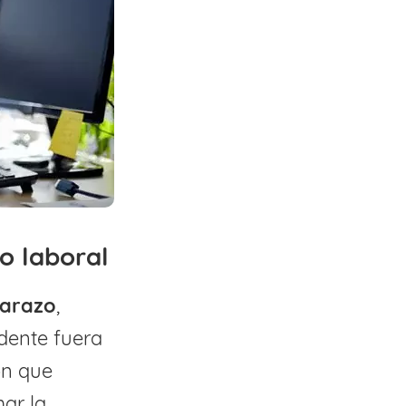
o laboral
barazo
,
dente fuera
ón que
ar la