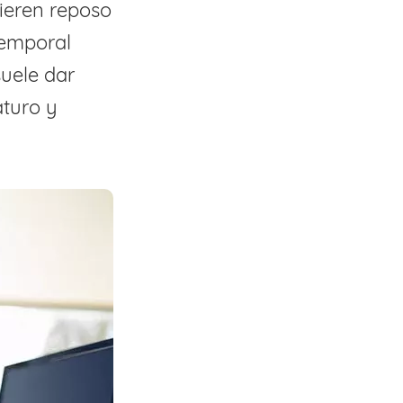
ieren reposo
temporal
suele dar
aturo y