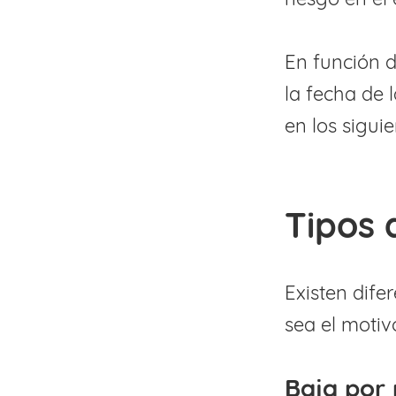
En función d
la fecha de 
en los sigui
Tipos 
Existen dife
sea el motiv
Baja por 