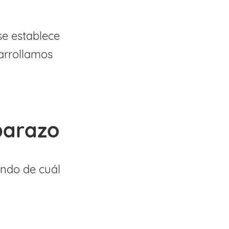
se establece
sarrollamos
barazo
endo de cuál