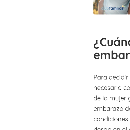
¿Cuánd
embar
Para decidir
necesario co
de la mujer 
embarazo de
condiciones 
riesgo en e