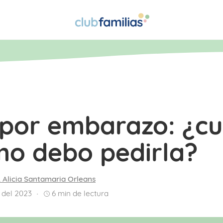
 por embarazo: ¿c
mo debo pedirla?
. Alicia Santamaria Orleans
 del 2023
6
min de lectura