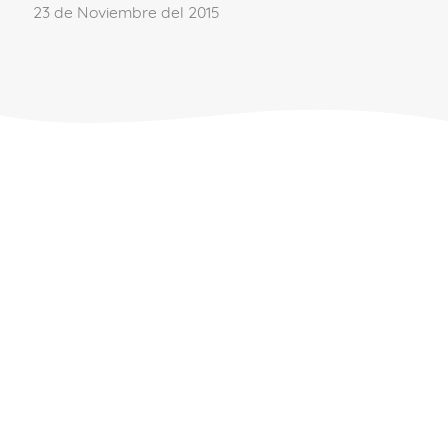
23 de Noviembre del 2015
Deja un comentario
Para poder comentar
accede a tu cuenta
.
Si aún no formas parte del Club familias,
únete.
ÚNETE AL CLUB
Comentarios