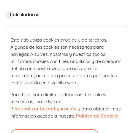
Calculadoras
Calculadora fecha de parto
Calculadora de percentiles bebé
Este sitio utiliza cookies propias y de terceros.
Algunas de las cookies son necesarias para
navegar. A su vez, nosotros y nuestros socios
¿Quiénes somos?
utilizamos cookies con fines analíticos y de medición
del uso de nuestra web, que nos permite
Comité editorial
almacenar, acceder y procesar datos personales
Laboratorios Ordesa
como su visita en este sitio web.
Política editorial
Para habilitar o limitar categorías de cookies
accesorias, haz click en
Club familias
Personalizar la configuración
y para obtener más
información accede a nuestra
Política de Cookies
.
Sobre nosotros
Contacto