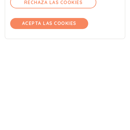
RECHAZA LAS COOKIES
Comité editorial
Pregúntanos
ACEPTA LAS COOKIES
Únete
Accede
Productos
Blemil
Blevit
Blenuten
ORDESA Kids
DONNAplus
Colnatur
FontActiv
Aliño Hipocalórico