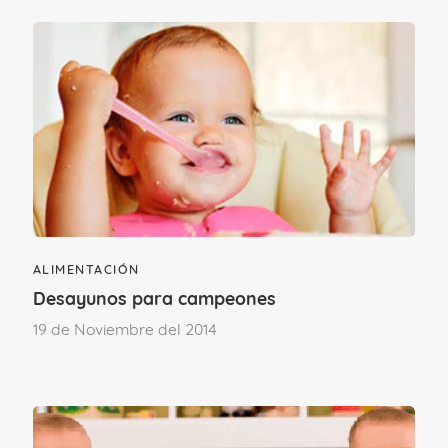
canal farmacéutico, y aunque no
necesitan prescripción médica, es
aconsejable que sea un profesional
sanitario quien nos informe sobre el
complemento alimenticio más adecuado
para nuestras necesidades y sobre el
tiempo y la cantidad más adecuada para
nuestras necesidades.
ALIMENTACIÓN
Desayunos para campeones
19 de Noviembre del 2014