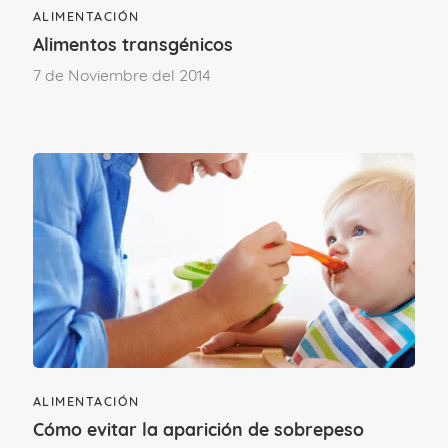
eficaz recuperación de la
flora intestinal
.
ALIMENTACIÓN
Alimentos transgénicos
7 de Noviembre del 2014
¿Te ha gustado este contenido?
¡Sí, mucho!
No tanto como
esperaba
Etapa vital
DE 3 A 12 AÑOS
MÁS DE 12 AÑOS
ALIMENTACIÓN
Cómo evitar la aparición de sobrepeso