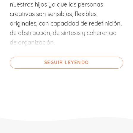
nuestros hijos ya que las personas
creativas son sensibles, flexibles,
originales, con capacidad de redefinición,
de abstracción, de síntesis y coherencia
de organización.
Así, la creatividad presenta los siguientes
SEGUIR LEYENDO
beneficios:
Fomenta la autoestima y la
individualidad.
Desarrolla la comunicación.
Favorece la socialización y la