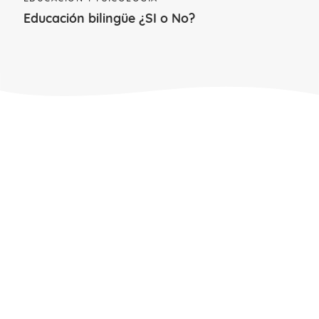
Al idear nuevas formas de resolver un
Educación bilingüe ¿SI o No?
problema o encontrar una solución
desarrollan su capacidad de
razonamiento
.
Aumentan la seguridad en sí mismos
y
se sienten bien.
Desarrollan otras competencias
como
la abstracción, la síntesis y la
organización.
Trabajan el valor de la paciencia y la
perseverancia.
Favorece la comunicación, la