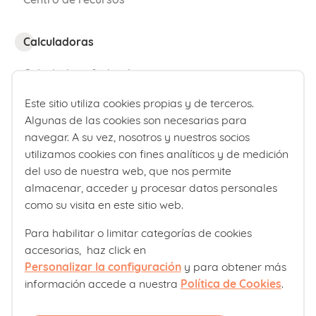
las formas de juego, que invente juegos
nuevos. No le corrijas ni le digas que no
Calculadoras
se juega de ese modo.
Calculadora fecha de parto
No te rías de las invenciones
o
Calculadora de percentiles bebé
Este sitio utiliza cookies propias y de terceros.
historias que invente por ilógicas o
Algunas de las cookies son necesarias para
descabelladas que sean.
navegar. A su vez, nosotros y nuestros socios
¿Quiénes somos?
utilizamos cookies con fines analíticos y de medición
Visitad juntos
museos y exposiciones
, id
Comité editorial
del uso de nuestra web, que nos permite
almacenar, acceder y procesar datos personales
al teatro o apuntaros a algún taller
Laboratorios Ordesa
como su visita en este sitio web.
creativo.
Política editorial
Para habilitar o limitar categorías de cookies
Incentiva su curiosidad y
responde
accesorias, haz click en
Club familias
siempre a todas sus preguntas
. Si no
Personalizar la configuración
y para obtener más
información accede a nuestra
Política de Cookies
.
sabes algo, búscalo con él, pero no le
Sobre nosotros
dejes sin respuestas ni le impidas que
Contacto