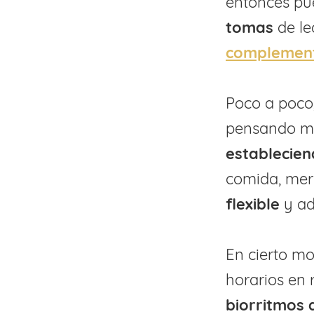
entonces p
tomas
de l
complement
Poco a poco
pensando más
establecien
comida, mer
flexible
y ad
En cierto mo
horarios en
biorritmos 