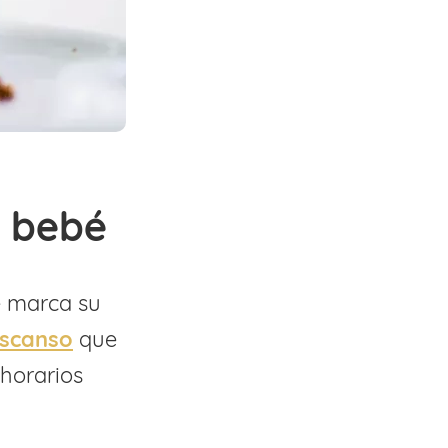
u bebé
é marca su
escanso
que
 horarios