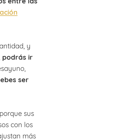
os entre las
ación
ntidad, y
,
podrás ir
esayuno,
ebes ser
 porque sus
os con los
 ajustan más