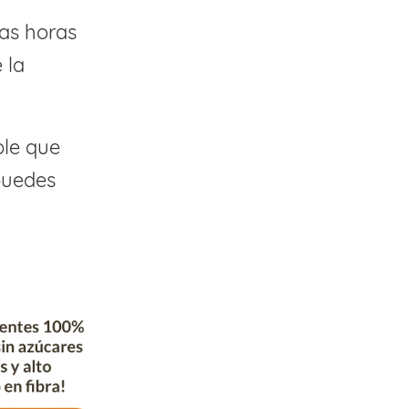
las horas
 la
ble que
 puedes