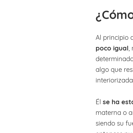
¿Cómo
Al principio
poco igual
,
determinado
algo que res
interiorizad
Él
se ha es
materna o ar
siendo su fu