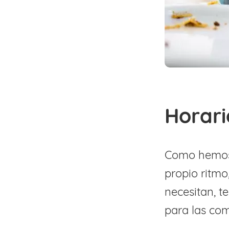
Horar
Como hemos 
propio ritmo
necesitan, t
para las com