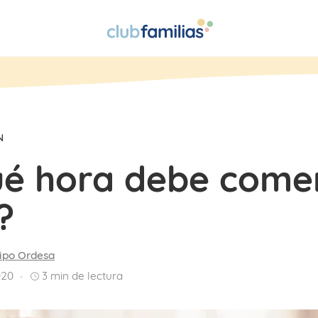
N
ué hora debe come
?
ipo Ordesa
020
3
min de lectura