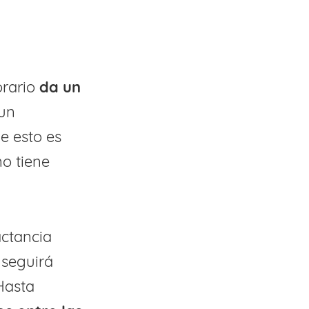
orario
da un
 un
e esto es
no tiene
actancia
 seguirá
Hasta