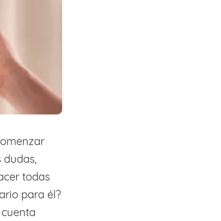
 comenzar
s dudas,
acer todas
ario para él?
n cuenta