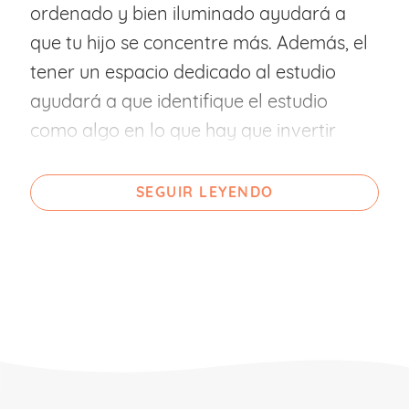
ordenado y bien iluminado ayudará a
que tu hijo se concentre más. Además, el
tener un espacio dedicado al estudio
ayudará a que identifique el estudio
como algo en lo que hay que invertir
tiempo. En este sentido, son importantes
una silla y mesa adecuadas a su altura,
SEGUIR LEYENDO
que le permitan estar sentado con la
espalda recta, los pies apoyados en el
suelo y las rodillas en un ángulo de 90º.
- Crear un hábito de estudio. Para esto