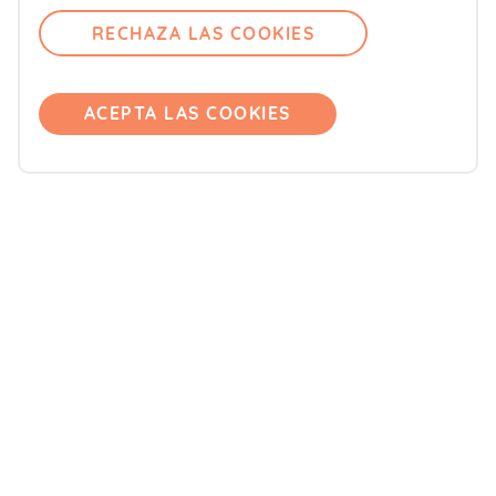
Contacto
RECHAZA LAS COOKIES
Comité editorial
Pregúntanos
Únete
ACEPTA LAS COOKIES
Accede
Productos
Blemil
Blevit
Blenuten
ORDESA Kids
DONNAplus
Colnatur
FontActiv