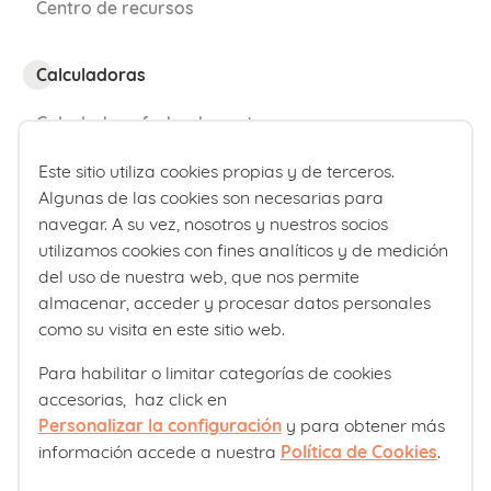
Centro de recursos
Calculadoras
Calculadora fecha de parto
Calculadora de percentiles bebé
Este sitio utiliza cookies propias y de terceros.
Algunas de las cookies son necesarias para
navegar. A su vez, nosotros y nuestros socios
¿Quiénes somos?
utilizamos cookies con fines analíticos y de medición
Comité editorial
del uso de nuestra web, que nos permite
almacenar, acceder y procesar datos personales
Laboratorios Ordesa
como su visita en este sitio web.
Política editorial
Para habilitar o limitar categorías de cookies
accesorias, haz click en
Club familias
Personalizar la configuración
y para obtener más
información accede a nuestra
Política de Cookies
.
Sobre nosotros