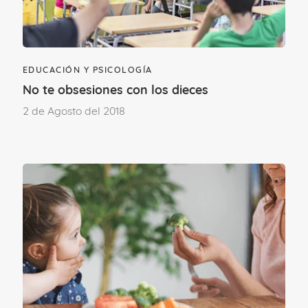
¿Te ha gustado este contenido?
EDUCACIÓN Y PSICOLOGÍA
No te obsesiones con los dieces
¡Sí, mucho!
No tanto como
2 de Agosto del 2018
esperaba
Etapa vital
DE 3 A 12 AÑOS