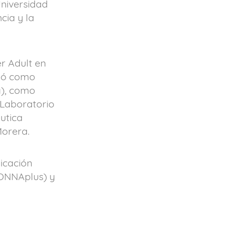
niversidad
cia y la
r Adult en
ció como
a), como
l Laboratorio
utica
Morera.
icación
DONNAplus) y