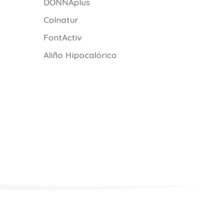
DONNAplus
Colnatur
FontActiv
Aliño Hipocalórico