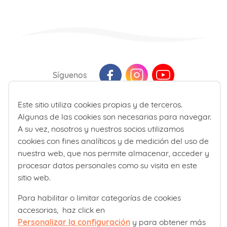
Síguenos
Este sitio utiliza cookies propias y de terceros.
Última actualización: Agosto 2026
Algunas de las cookies son necesarias para navegar.
La información presente en la web no reemplaza sino que
A su vez, nosotros y nuestros socios utilizamos
complementa la relación entre el profesional de la salud y su
cookies con fines analíticos y de medición del uso de
paciente. En caso de duda, consulte a su profesional de la salud
nuestra web, que nos permite almacenar, acceder y
de referencia.
procesar datos personales como su visita en este
sitio web.
Para habilitar o limitar categorías de cookies
accesorias, haz click en
Personalizar la configuración
y para obtener más