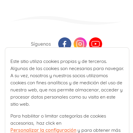
Síguenos
Este sitio utiliza cookies propias y de terceros.
Última actualización: Agosto 2026
Algunas de las cookies son necesarias para navegar.
La información presente en la web no reemplaza sino que
A su vez, nosotros y nuestros socios utilizamos
complementa la relación entre el profesional de la salud y su
cookies con fines analíticos y de medición del uso de
paciente. En caso de duda, consulte a su profesional de la salud
nuestra web, que nos permite almacenar, acceder y
de referencia.
procesar datos personales como su visita en este
sitio web.
Para habilitar o limitar categorías de cookies
accesorias, haz click en
Personalizar la configuración
y para obtener más