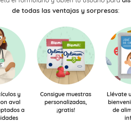
ta el formulario y obtén tu usuario para
di
de todas las ventajas y sorpresas
:
tículos y
Consigue
muestras
Llévate 
on aval
personalizadas,
bienven
ptados a
¡gratis!
de ali
sidades
in