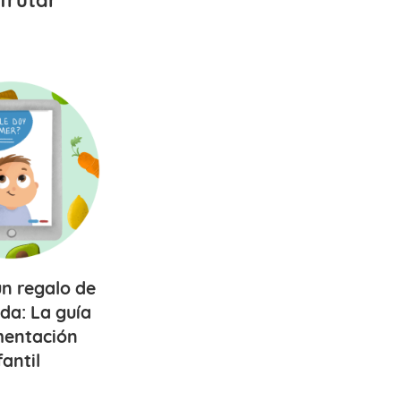
sfrutar
un
regalo de
ida
: La guía
mentación
fantil