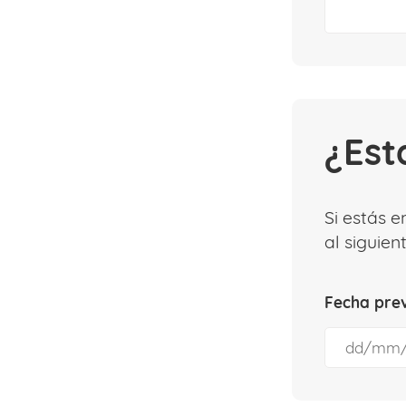
¿Est
Si estás 
al siguien
Fecha prev