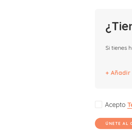
¿Tie
Si tienes 
Acepto
T