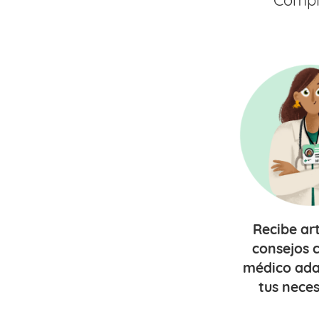
Comple
Recibe
ar
consejos
c
médico ada
tus nece