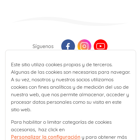
Síguenos
Este sitio utiliza cookies propias y de terceros.
Última actualización: Agosto 2026
Algunas de las cookies son necesarias para navegar.
La información presente en la web no reemplaza sino que
A su vez, nosotros y nuestros socios utilizamos
complementa la relación entre el profesional de la salud y su
cookies con fines analíticos y de medición del uso de
paciente. En caso de duda, consulte a su profesional de la salud
nuestra web, que nos permite almacenar, acceder y
de referencia.
procesar datos personales como su visita en este
sitio web.
Para habilitar o limitar categorías de cookies
accesorias, haz click en
Personalizar la configuración
y para obtener más