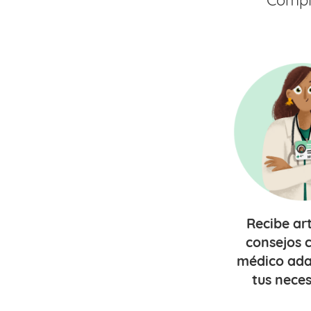
Comple
Recibe
ar
consejos
c
médico ada
tus nece