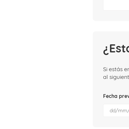
¿Est
Si estás 
al siguien
Fecha prev