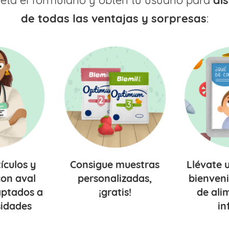
ta el formulario y obtén tu usuario para
di
de todas las ventajas y sorpresas
:
tículos y
Consigue
muestras
Llévate 
on aval
personalizadas,
bienven
ptados a
¡gratis!
de ali
sidades
in