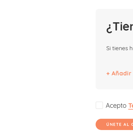
¿Tie
Si tienes 
Acepto
T