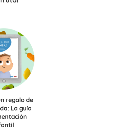
sfrutar
un
regalo de
ida
: La guía
mentación
fantil