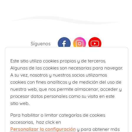
Síguenos
Este sitio utiliza cookies propias y de terceros.
Última actualización: Agosto 2026
Algunas de las cookies son necesarias para navegar.
La información presente en la web no reemplaza sino que
A su vez, nosotros y nuestros socios utilizamos
complementa la relación entre el profesional de la salud y su
cookies con fines analíticos y de medición del uso de
paciente. En caso de duda, consulte a su profesional de la salud
nuestra web, que nos permite almacenar, acceder y
de referencia.
procesar datos personales como su visita en este
sitio web.
Para habilitar o limitar categorías de cookies
accesorias, haz click en
Personalizar la configuración
y para obtener más