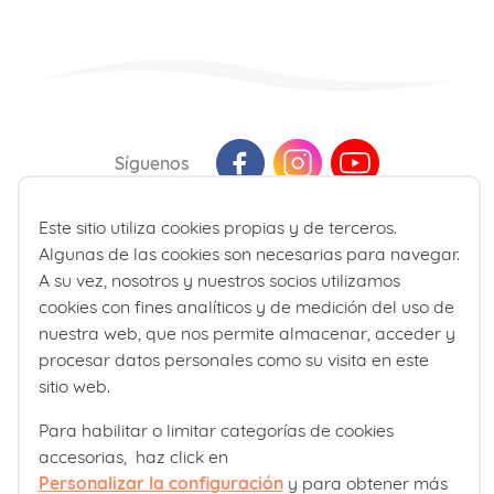
Síguenos
Este sitio utiliza cookies propias y de terceros.
Última actualización: Agosto 2026
Algunas de las cookies son necesarias para navegar.
La información presente en la web no reemplaza sino que
A su vez, nosotros y nuestros socios utilizamos
complementa la relación entre el profesional de la salud y su
cookies con fines analíticos y de medición del uso de
paciente. En caso de duda, consulte a su profesional de la salud
nuestra web, que nos permite almacenar, acceder y
de referencia.
procesar datos personales como su visita en este
sitio web.
Para habilitar o limitar categorías de cookies
accesorias, haz click en
Personalizar la configuración
y para obtener más