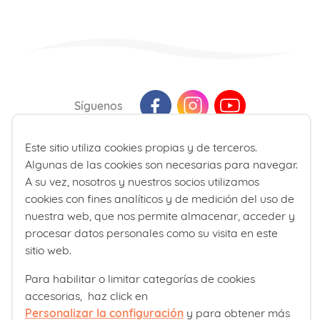
Síguenos
Este sitio utiliza cookies propias y de terceros.
Última actualización: Agosto 2026
Algunas de las cookies son necesarias para navegar.
La información presente en la web no reemplaza sino que
A su vez, nosotros y nuestros socios utilizamos
complementa la relación entre el profesional de la salud y su
cookies con fines analíticos y de medición del uso de
paciente. En caso de duda, consulte a su profesional de la salud
nuestra web, que nos permite almacenar, acceder y
de referencia.
procesar datos personales como su visita en este
sitio web.
Para habilitar o limitar categorías de cookies
accesorias, haz click en
Personalizar la configuración
y para obtener más