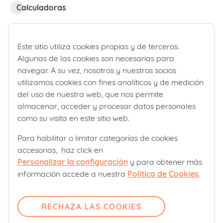
Calculadoras
Calculadora fecha de parto
Calculadora de percentiles bebé
Este sitio utiliza cookies propias y de terceros.
Algunas de las cookies son necesarias para
navegar. A su vez, nosotros y nuestros socios
¿Quiénes somos?
utilizamos cookies con fines analíticos y de medición
del uso de nuestra web, que nos permite
Comité editorial
almacenar, acceder y procesar datos personales
Laboratorios Ordesa
como su visita en este sitio web.
Política editorial
Para habilitar o limitar categorías de cookies
accesorias, haz click en
Club familias
Personalizar la configuración
y para obtener más
información accede a nuestra
Política de Cookies
.
Sobre nosotros
Contacto
RECHAZA LAS COOKIES
Comité editorial