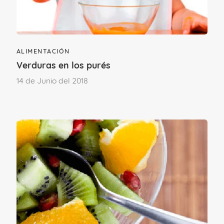
¿Te ha gustado este contenido?
ALIMENTACIÓN
Verduras en los purés
14 de Junio del 2018
¡Sí, mucho!
No tanto como
esperaba
Etapa vital
DE 1 A 3 AÑOS
DE 3 A 12 AÑOS
MÁS DE 12 AÑOS