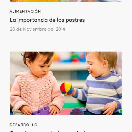
ALIMENTACIÓN
La importancia de los postres
Deja un comentario
20 de Noviembre del 2014
Para poder comentar
accede a tu cuenta
.
Si aún no formas parte del Club familias,
únete.
ÚNETE AL CLUB
DESARROLLO