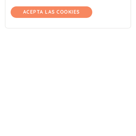
Pregúntanos
ACEPTA LAS COOKIES
Únete
Accede
Productos
Blemil
Blevit
Blenuten
ORDESA Kids
DONNAplus
Colnatur
FontActiv
Aliño Hipocalórico