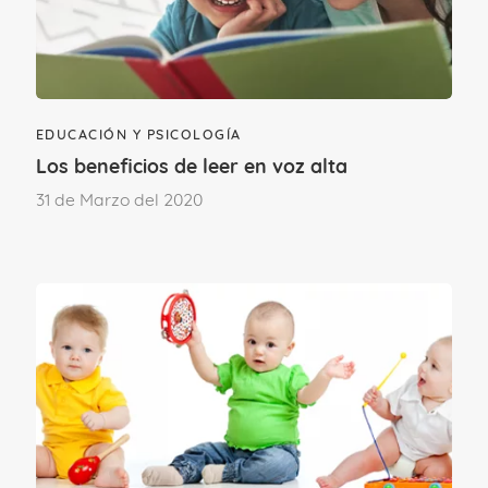
ver todos los beneficios que los juegos de
mesa aportan a los niños. En casa mi hijo
mayor tiene problemas de concentración
y los juegos de mesa lo están ayudando
EDUCACIÓN Y PSICOLOGÍA
mucho. Para nosotros el Cluedo es uno
Los beneficios de leer en voz alta
de los mejores juegos para jugar todos
31 de Marzo del 2020
juntos. Si a alguien le interesa, he
encontrado este <a
href="https://juegaycrece.com/mejores-
juegos-mesa-familiares/">otro
artículo</a> con buenas ideas de juegos
de mesa para jugar en familia.
Ver respuestas