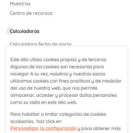
Muestras
Centro de recursos
Calculadoras
Calculadora fecha de parto
Calculadora de percentiles bebé
Este sitio utiliza cookies propias y de terceros.
Algunas de las cookies son necesarias para
¿Quiénes somos?
navegar. A su vez, nosotros y nuestros socios
utilizamos cookies con fines analíticos y de medición
Comité editorial
del uso de nuestra web, que nos permite
Laboratorios Ordesa
almacenar, acceder y procesar datos personales
como su visita en este sitio web.
Política editorial
Para habilitar o limitar categorías de cookies
accesorias, haz click en
Club familias
Personalizar la configuración
y para obtener más