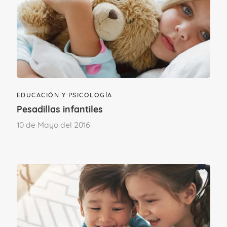
Para poder comentar
accede a tu cuenta
.
Si aún no formas parte del Club familias,
únete.
EDUCACIÓN Y PSICOLOGÍA
ÚNETE AL CLUB
Pesadillas infantiles
10 de Mayo del 2016
Comentarios
Denise Chojrin
Lun, 22/03/2021 - 12:46
Gracias por el artículo, muy interesante