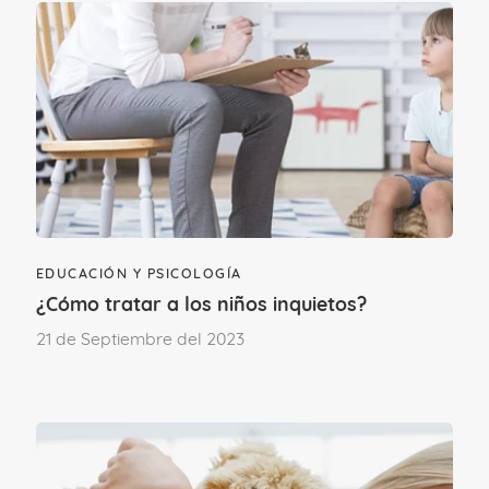
¡Sí, mucho!
No tanto como
esperaba
Etapa vital
EDUCACIÓN Y PSICOLOGÍA
¿Cómo tratar a los niños inquietos?
DE 1 A 3 AÑOS
DE 3 A 12 AÑOS
21 de Septiembre del 2023
Deja un comentario