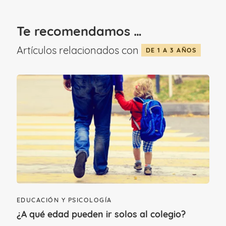
creatividad o la concentración…
Te recomendamos …
Fomentan la interacción y el desarrollo
Artículos relacionados con
social.
DE 1 A 3 AÑOS
EDUCACIÓN Y PSICOLOGÍA
¿A qué edad pueden ir solos al colegio?