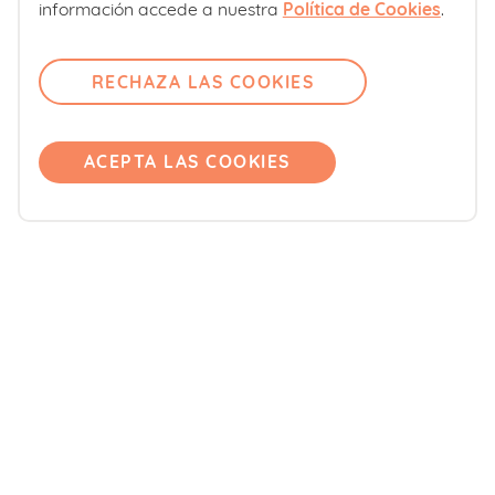
Sobre nosotros
información accede a nuestra
Política de Cookies
.
Contacto
Comité editorial
RECHAZA LAS COOKIES
Pregúntanos
Únete
ACEPTA LAS COOKIES
Accede
Productos
Blemil
Blevit
Blenuten
ORDESA Kids
DONNAplus
Colnatur