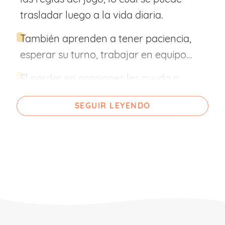
trasladar luego a la vida diaria.
También aprenden a tener paciencia,
esperar su turno, trabajar en equipo…
El perder en ocasiones les ayuda a
tolerar la frustración y aceptar los
SEGUIR LEYENDO
fracasos.
Se mejora su autoestima a través de los
logros y victorias conseguidas.
Suelen ser juegos muy educativos que
permiten desarrollar el pensamiento
lógico, aprender vocabulario, fomentar
las matemáticas, mejorar la memoria, la