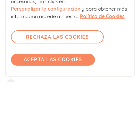
Club familias
accesorias, haz click en
Personalizar la configuración
y para obtener más
Sobre nosotros
información accede a nuestra
Política de Cookies
.
Contacto
Comité editorial
RECHAZA LAS COOKIES
Pregúntanos
Únete
ACEPTA LAS COOKIES
Accede
Productos
Blemil
Blevit
Blenuten
ORDESA Kids
DONNAplus