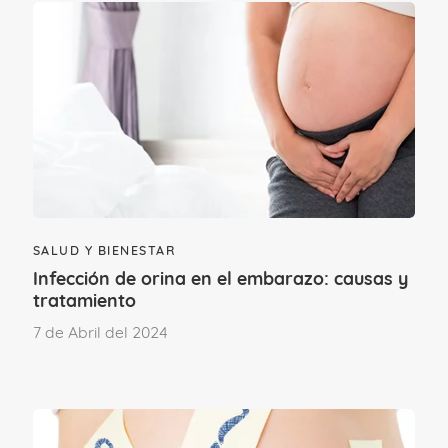
¿Qué se puede hacer contra
los cambios bruscos de
humor? ¿Cómo evitarlos?
Si quieres
mantener tus emociones a
raya
y no sentirte constantemente como
en una montaña rusa, puedes seguir
estas recomendaciones:
SALUD Y BIENESTAR
Infección de orina en el embarazo: causas y
tratamiento
- Haz ejercicio regular.
7 de Abril del 2024
- Descansa lo suficiente.
- Cuida tu alimentación.