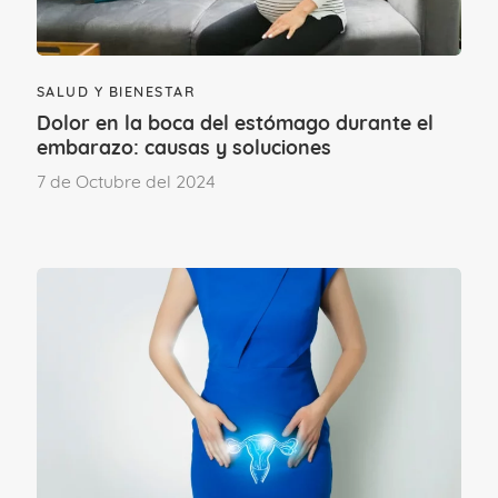
¿Te ha gustado este contenido?
SALUD Y BIENESTAR
Dolor en la boca del estómago durante el
embarazo: causas y soluciones
7 de Octubre del 2024
¡Sí, mucho!
No tanto como
esperaba
Etapa vital
MI EMBARAZO