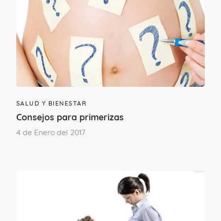
- Busca toda la información que necesites
para disipar tus dudas y miedos.
- Tómate la vida con calma y céntrate en
lo importante.
SALUD Y BIENESTAR
Consejos para primerizas
- No te exijas demasiado en estos meses
4 de Enero del 2017
y delega todo lo que puedas en casa y en
el trabajo.
- Evita situaciones estresantes.
- Habla con tu pareja de tus miedos y