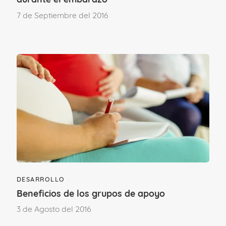
ya que experimentan estas sensaciones
7 de Septiembre del 2016
antes de la menstruación)
Segundo trimestre:
- Inestabilidad emocional.
- Alegría.
- Ansiedad ante el futuro.
- Problemas para aceptar la nueva
DESARROLLO
Beneficios de los grupos de apoyo
realidad del embarazo.
3 de Agosto del 2016