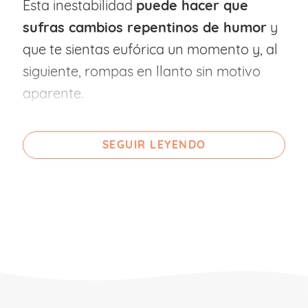
Esta inestabilidad
puede hacer que
sufras cambios repentinos de humor
y
que te sientas eufórica un momento y, al
siguiente, rompas en llanto sin motivo
aparente.
Asimismo, es normal experimentar
SEGUIR LEYENDO
diferentes sensaciones negativas
causadas por los nervios, los cambios
físicos, los miedos a que le pase algo al
bebé… como estrés, frustración, falta de
apetito sexual, problemas de memoria y
concentración, etc.