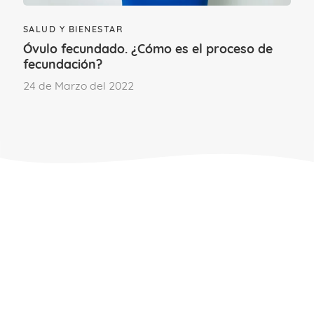
SALUD Y BIENESTAR
Óvulo fecundado. ¿Cómo es el proceso de
Deja un comentario
fecundación?
24 de Marzo del 2022
Para poder comentar
accede a tu cuenta
.
Si aún no formas parte del Club familias,
únete.
ÚNETE AL CLUB