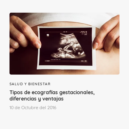
- Frustración.
Tercer trimestre:
- Miedo ante la llegada del bebé.
- Excitación.
- Irritabilidad e hipersensibilidad.
SALUD Y BIENESTAR
- Impaciencia.
Tipos de ecografías gestacionales,
diferencias y ventajas
10 de Octubre del 2016
- Intranquilidad.