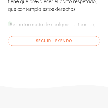
tiene que prevalecer el parto respetado,
que contempla estos derechos:
Ser informada
de cualquier actuación,
técnica o procedimiento que se vaya a
llevar a cabo.
SEGUIR LEYENDO
Decidir
sobre cualquier procedimiento y
dar el consentimiento antes de que se
realice. En situaciones de riesgo se
puede realizar incluso por escrito y
puede ser revocado en cualquier
momento.
Elegir
entre las posibles opciones