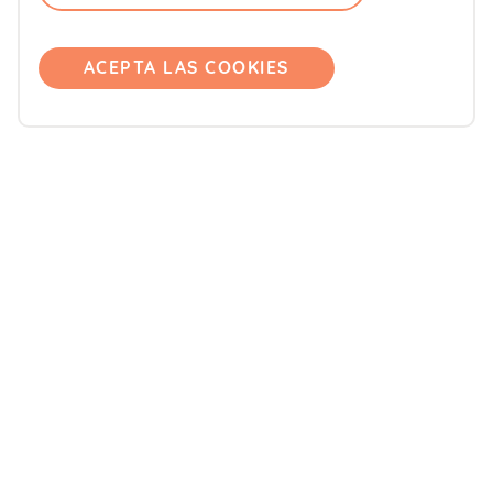
Comité editorial
Pregúntanos
ACEPTA LAS COOKIES
Únete
Accede
Productos
Blemil
Blevit
Blenuten
ORDESA Kids
DONNAplus
Colnatur
FontActiv
Aliño Hipocalórico