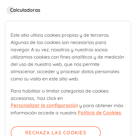
Calculadoras
Calculadora fecha de parto
Calculadora de percentiles bebé
Este sitio utiliza cookies propias y de terceros.
Algunas de las cookies son necesarias para
navegar. A su vez, nosotros y nuestros socios
¿Quiénes somos?
utilizamos cookies con fines analíticos y de medición
del uso de nuestra web, que nos permite
Comité editorial
almacenar, acceder y procesar datos personales
Laboratorios Ordesa
como su visita en este sitio web.
Política editorial
Para habilitar o limitar categorías de cookies
accesorias, haz click en
Club familias
Personalizar la configuración
y para obtener más
información accede a nuestra
Política de Cookies
.
Sobre nosotros
Contacto
RECHAZA LAS COOKIES