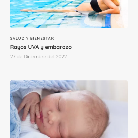
SALUD Y BIENESTAR
Deja un comentario
Rayos UVA y embarazo
27 de Diciembre del 2022
Para poder comentar
accede a tu cuenta
.
Si aún no formas parte del Club familias,
únete.
ÚNETE AL CLUB