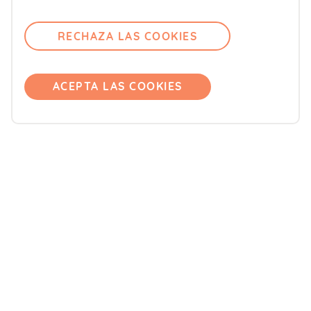
Contacto
RECHAZA LAS COOKIES
Comité editorial
Pregúntanos
Únete
ACEPTA LAS COOKIES
Accede
Productos
Blemil
Blevit
Blenuten
ORDESA Kids
DONNAplus
Colnatur