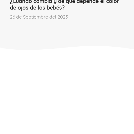
¿Cuándo cambia y de qué depende el color
de ojos de los bebés?
26 de Septiembre del 2025
Deja un comentario
Para poder comentar
accede a tu cuenta
.
Si aún no formas parte del Club familias,
únete.
ÚNETE AL CLUB