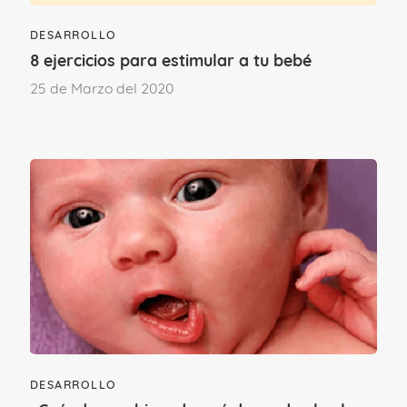
DESARROLLO
8 ejercicios para estimular a tu bebé
25 de Marzo del 2020
¿Te ha gustado este contenido?
¡Sí, mucho!
No tanto como
esperaba
Etapa vital
SU PRIMER AÑO
DESARROLLO