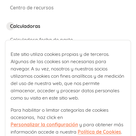
Centro de recursos
Calculadoras
Calculadora fecha de parto
Calculadora de percentiles bebé
Este sitio utiliza cookies propias y de terceros.
Algunas de las cookies son necesarias para
¿Quiénes somos?
navegar. A su vez, nosotros y nuestros socios
utilizamos cookies con fines analíticos y de medición
Comité editorial
del uso de nuestra web, que nos permite
almacenar, acceder y procesar datos personales
Laboratorios Ordesa
como su visita en este sitio web.
Política editorial
Para habilitar o limitar categorías de cookies
accesorias, haz click en
Club familias
Personalizar la configuración
y para obtener más
información accede a nuestra
Política de Cookies
.
Sobre nosotros