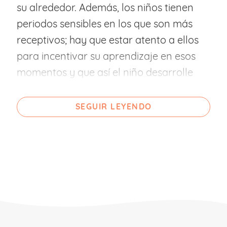
su alrededor. Además, los niños tienen
periodos sensibles en los que son más
receptivos; hay que estar atento a ellos
para incentivar su aprendizaje en esos
momentos y que así el niño desarrolle
todo su potencial y sus capacidades.
SEGUIR LEYENDO
Basándose en estos periodos la
educación Montessori se divide en grupos
de 0 a 3 años: de 0 a 3, de 4 a 6, de 7 a 9,
de 10 a 12, de 13 a 15, de 16 a 18, de 19 a 21
años.
Principios de la Pedagogía Montessori