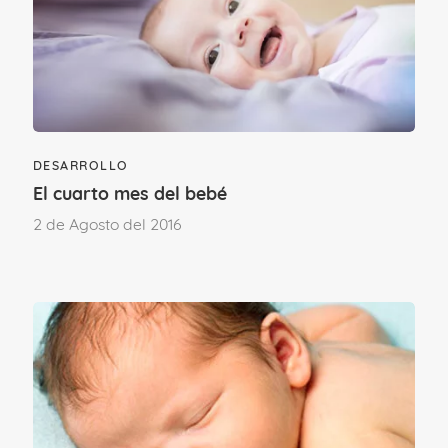
pedagogía
es la autonomía y el
autodesarrollo, que el niño descubra solo
la maravilla de aprender cosas nuevas.
Se busca formar pensadores críticos y
con valores morales.
DESARROLLO
El cuarto mes del bebé
2 de Agosto del 2016
Fuente: Asociación Montessori Española:
www.asociacionmontessori.net