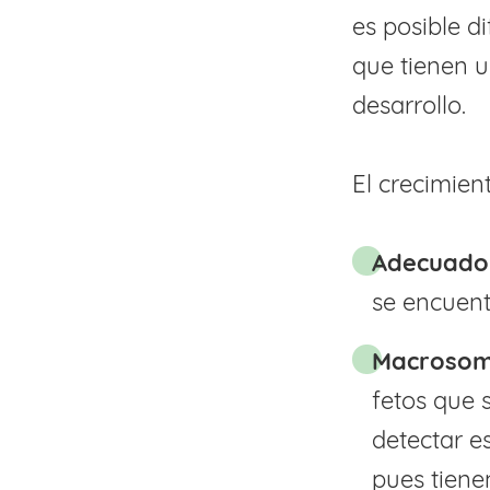
es posible d
que tienen 
desarrollo.
El crecimien
Adecuado 
se encuentr
Macrosoma
fetos que 
detectar e
pues tiene