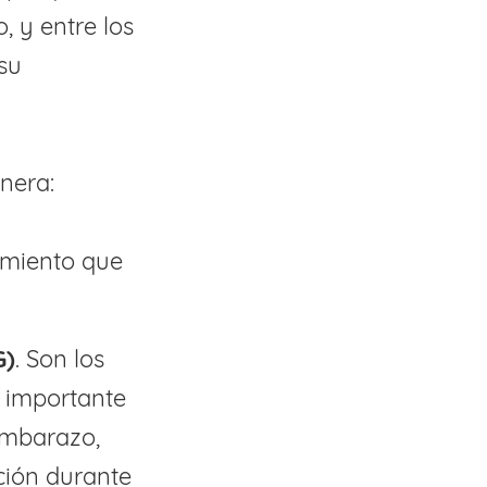
, y entre los
su
anera:
cimiento que
G)
. Son los
s importante
embarazo,
ción durante