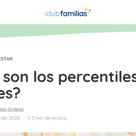
ESTAR
son los percentile
es?
ipo Ordesa
 del 2020
3
min de lectura