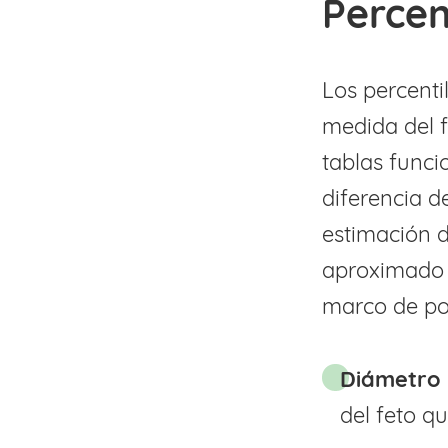
Percen
Los percenti
medida del f
tablas func
diferencia d
estimación 
aproximado y
marco de pob
Diámetro 
del feto q