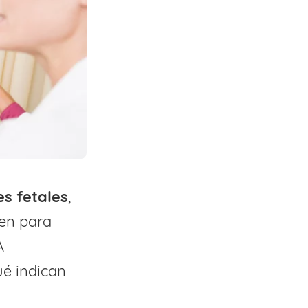
es fetales
,
ven para
A
ué indican