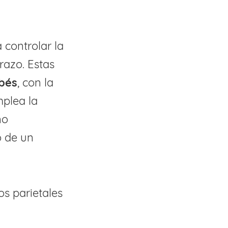
 controlar la
razo. Estas
ebés
, con la
mplea la
ño
o de un
:
os parietales