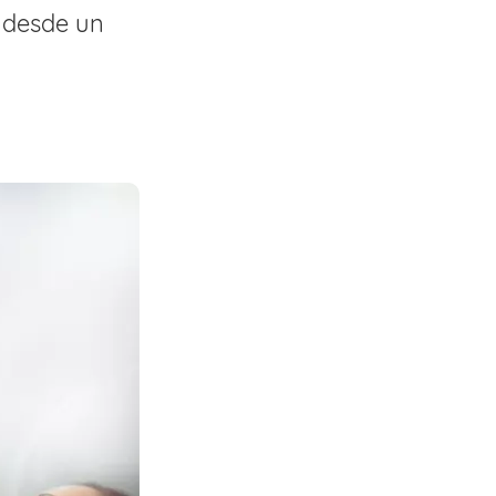
l desde un
.