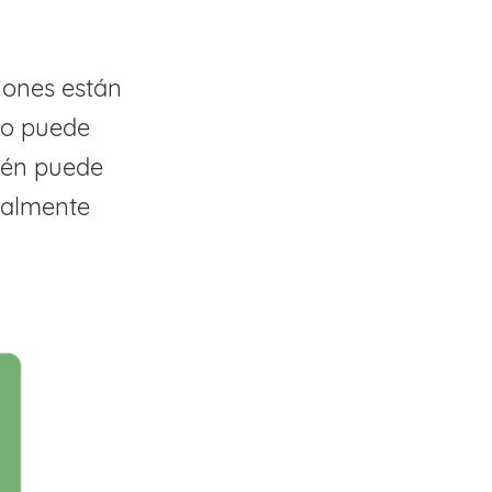
iones están
nto puede
ién puede
talmente