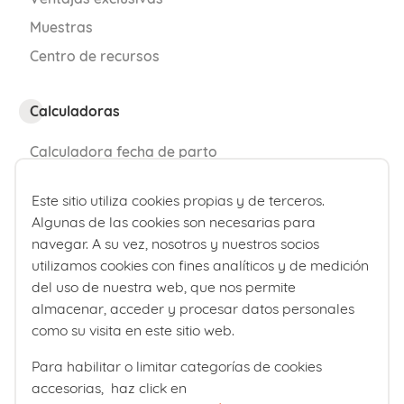
Muestras
Centro de recursos
Calculadoras
Calculadora fecha de parto
Calculadora de percentiles bebé
Este sitio utiliza cookies propias y de terceros.
Algunas de las cookies son necesarias para
¿Quiénes somos?
navegar. A su vez, nosotros y nuestros socios
utilizamos cookies con fines analíticos y de medición
Comité editorial
del uso de nuestra web, que nos permite
Laboratorios Ordesa
almacenar, acceder y procesar datos personales
como su visita en este sitio web.
Política editorial
Para habilitar o limitar categorías de cookies
Club familias
accesorias, haz click en