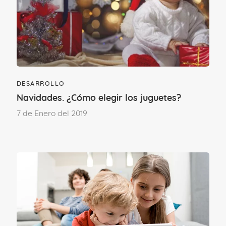
¿Te ha gustado este contenido?
DESARROLLO
¡Sí, mucho!
No tanto como
Navidades. ¿Cómo elegir los juguetes?
esperaba
7 de Enero del 2019
Etapa vital
SU PRIMER AÑO