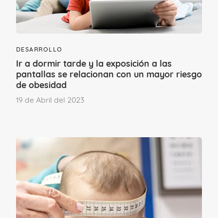
Deja un comentario
DESARROLLO
Ir a dormir tarde y la exposición a las
Para poder comentar
accede a tu cuenta
.
pantallas se relacionan con un mayor riesgo
Si aún no formas parte del Club familias,
de obesidad
únete.
19 de Abril del 2023
ÚNETE AL CLUB