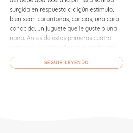
surgida en respuesta a algún estímulo,
bien sean carantoñas, caricias, una cara
conocida, un juguete que le guste o una
nana. Antes de estas primeras cuatro
semanas, los pequeños esbozarán otra
primera sonrisa pero se tratará de un
SEGUIR LEYENDO
acto reflejo y no social que suele
confundir a los emocionados papás.
Esta primera sonrisa refleja, también
conocida como sonrisa angelical,
aparece de forma espontánea y no se
conocen muy bien sus causas, algunos