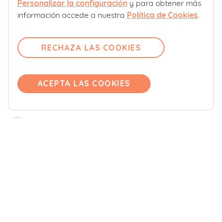
Personalizar la configuración
y para obtener más
Sobre nosotros
información accede a nuestra
Política de Cookies
.
Contacto
Comité editorial
RECHAZA LAS COOKIES
Pregúntanos
Únete
ACEPTA LAS COOKIES
Accede
Productos
Blemil
Blevit
Blenuten
ORDESA Kids
DONNAplus