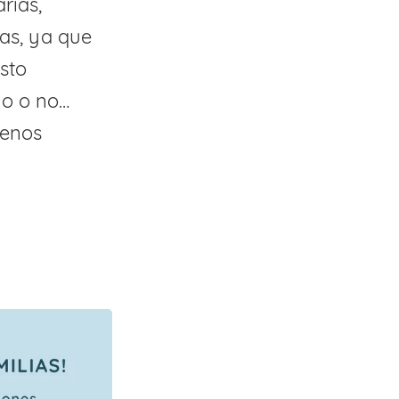
rias,
gas, ya que
sto
ho o no…
menos