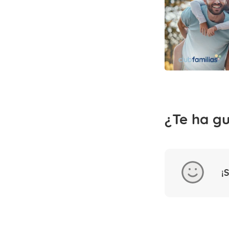
¿Te ha g
¡