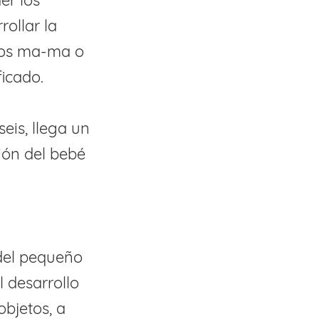
er los
ollar la
ados ma-ma o
ficado.
eis, llega un
ión del bebé
del pequeño
l desarrollo
objetos, a