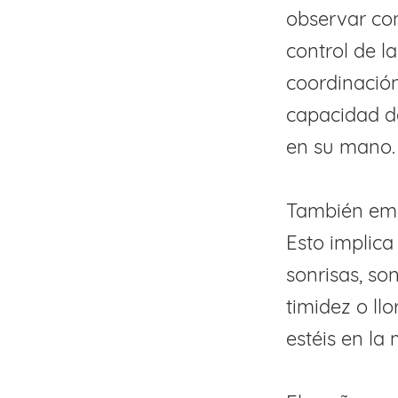
observar co
control de 
coordinación
capacidad de
en su mano. 
También empi
Esto implica
sonrisas, so
timidez o ll
estéis en la