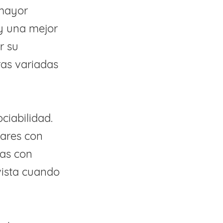
 mayor
y una mejor
r su
ras variadas
ciabilidad.
iares con
ñas con
 vista cuando