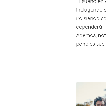
El sueño en 
incluyendo s
irá siendo c
dependerá m
Además, not
pañales suci