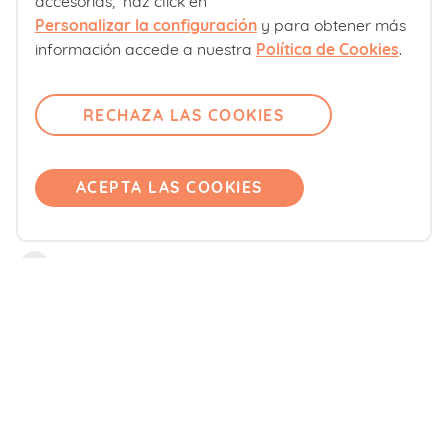
accesorias, haz click en
Personalizar la configuración
y para obtener más
Sobre nosotros
información accede a nuestra
Política de Cookies
.
Contacto
Comité editorial
RECHAZA LAS COOKIES
Pregúntanos
Únete
ACEPTA LAS COOKIES
Accede
Productos
Blemil
Blevit
Blenuten
ORDESA Kids
DONNAplus