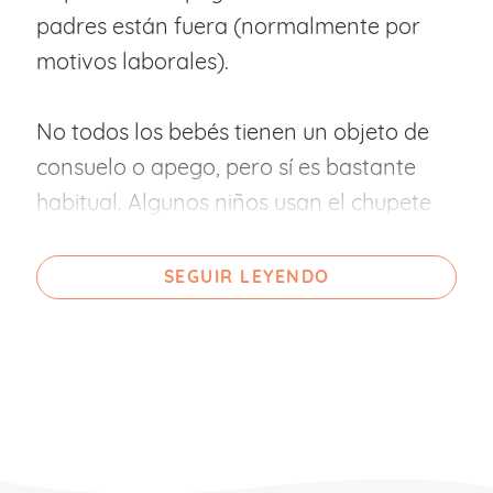
padres están fuera (normalmente por
motivos laborales).
No todos los bebés tienen un objeto de
consuelo o apego, pero sí es bastante
habitual. Algunos niños usan el chupete
como objeto transicional y les sirve
igualmente para calmarse y
SEGUIR LEYENDO
tranquilizarse. Otros, recurren a ciertas
conductas o hábitos como chuparse el
dedo o tocarse las orejas.
Por lo tanto, estos objetos ayudan al niño
a madurar y no debes preocuparte ni