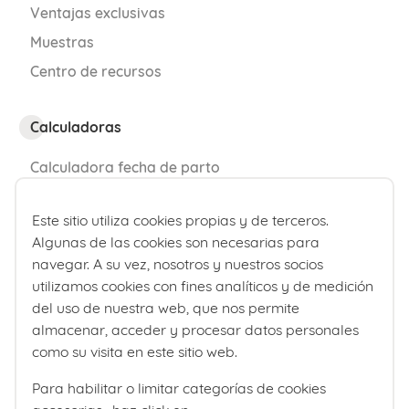
Ventajas exclusivas
Muestras
Centro de recursos
Calculadoras
Calculadora fecha de parto
Calculadora de percentiles bebé
Este sitio utiliza cookies propias y de terceros.
Algunas de las cookies son necesarias para
¿Quiénes somos?
navegar. A su vez, nosotros y nuestros socios
utilizamos cookies con fines analíticos y de medición
Comité editorial
del uso de nuestra web, que nos permite
Laboratorios Ordesa
almacenar, acceder y procesar datos personales
como su visita en este sitio web.
Política editorial
Para habilitar o limitar categorías de cookies
Club familias