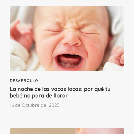
¿Te ha gustado este contenido?
DESARROLLO
La noche de las vacas locas: por qué tu
bebé no para de llorar
16 de Octubre del 2025
¡Sí, mucho!
No tanto como
esperaba