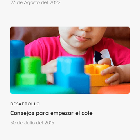
23 de Agosto del 2022
Fuente:
- Fodor, Elizabeth; García-Castellón, Mª
Carmen; Morán, Montserrat (2008), Todo
un mundo de sensaciones, Madrid, Ed.
Pirámide.
DESARROLLO
Consejos para empezar el cole
30 de Julio del 2015