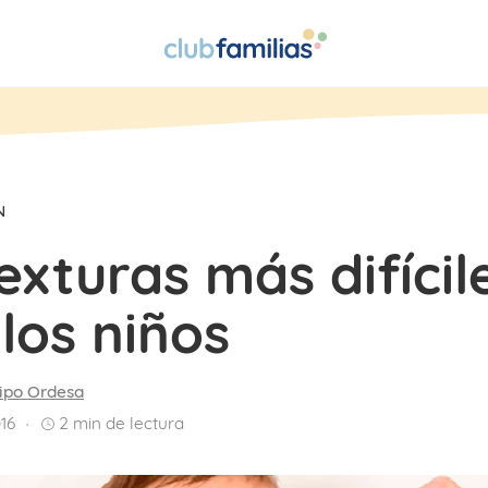
N
exturas más difícil
los niños
ipo Ordesa
16
2
min de lectura