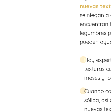
nuevas tex
se niegan a 
encuentran f
legumbres po
pueden ayud
Hay expert
texturas c
meses y lo
Cuando com
sólida, as
nuevas tex