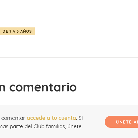
DE 1 A 3 AÑOS
n comentario
r comentar
accede a tu cuenta
. Si
ÚNETE A
as parte del Club familias, únete.