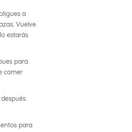
bligues a
hazas. Vuelve
lo estarás
 pues para
ne comer
e después
mentos para