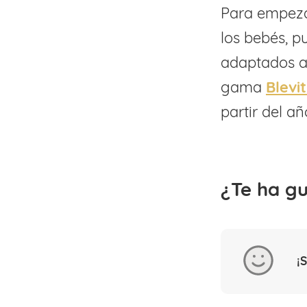
Para empezar
los bebés, p
adaptados a
gama
Blevi
partir del a
¿Te ha g
¡