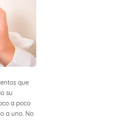
mentos que
do su
oco a poco
no a uno. No