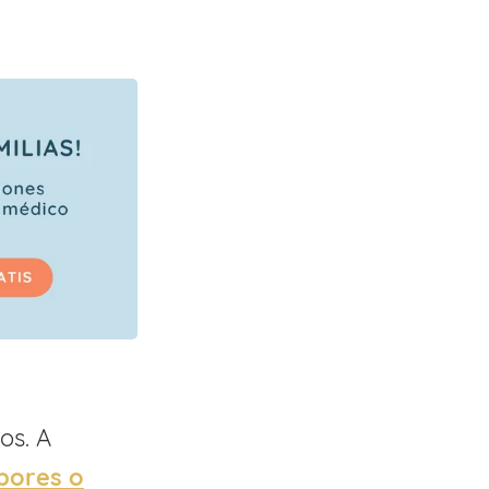
os. A
bores o