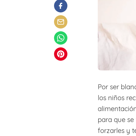
Por ser blan
los niños re
alimentació
para que se 
forzarles y 