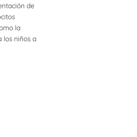
entación de
citos
como la
 los niños a