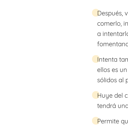
Después, v
comerlo, i
a intentarl
fomentand
Intenta ta
ellos es u
sólidos al 
Huye del c
tendrá un
Permite qu