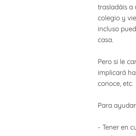
trasladáis a
colegio y vi
incluso pue
casa.
Pero si le 
implicará h
conoce, etc.
Para ayudarl
- Tener en c