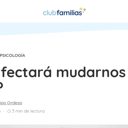
PSICOLOGÍA
afectará mudarnos
?
ipo Ordesa
6
3
min de lectura