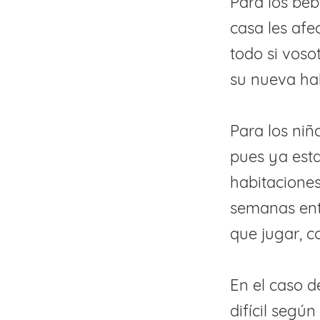
Para los be
casa les af
todo si voso
su nueva hab
Para los niñ
pues ya esta
habitacione
semanas ent
que jugar, 
En el caso d
difícil segú