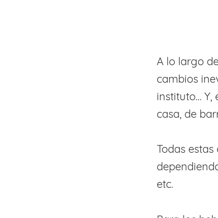
A lo largo d
cambios inevi
instituto… 
casa, de bar
Todas estas 
dependiendo 
etc.