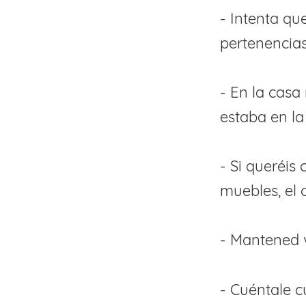
- Intenta qu
pertenencia
- En la casa
estaba en la
- Si queréis
muebles, el 
- Mantened v
- Cuéntale c