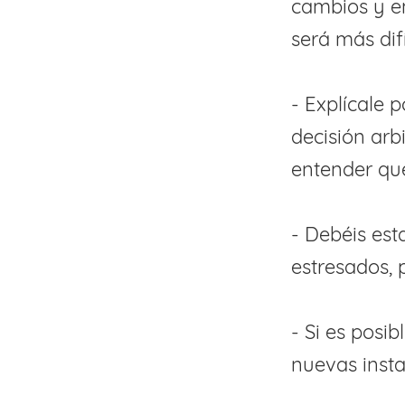
cambios y em
será más difí
- Explícale 
decisión arb
entender que
- Debéis est
estresados,
- Si es posib
nuevas insta