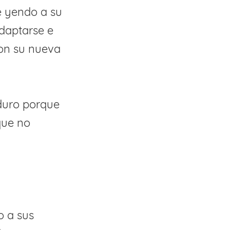
e yendo a su
daptarse e
con su nueva
duro porque
que no
o a sus