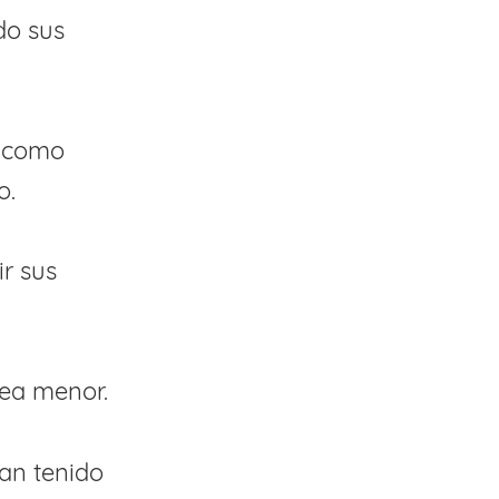
do sus
n como
o.
ir sus
sea menor.
han tenido