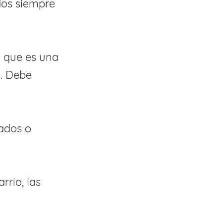
dos siempre
a que es una
”. Debe
pados o
rrio, las