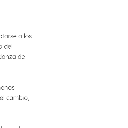
ptarse a los
o del
udanza de
menos
el cambio,