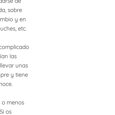
darse de
da, sobre
cambio y en
uches, etc.
 complicado
ían las
llevar unas
pre y tiene
noce.
ás o menos
Si os