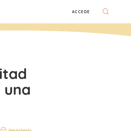
ACCEDE
itad
r una
Imprimir