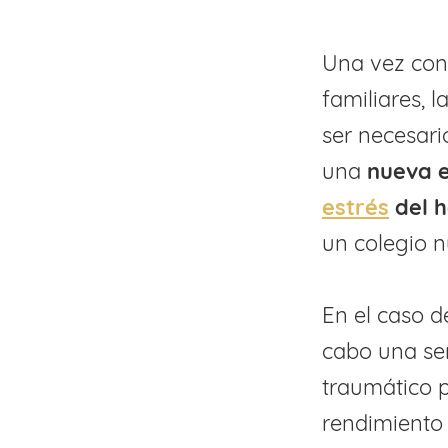
Una vez cons
familiares, 
ser necesari
una
nueva e
estrés
del h
un colegio 
En el caso d
cabo una se
traumático p
rendimiento 