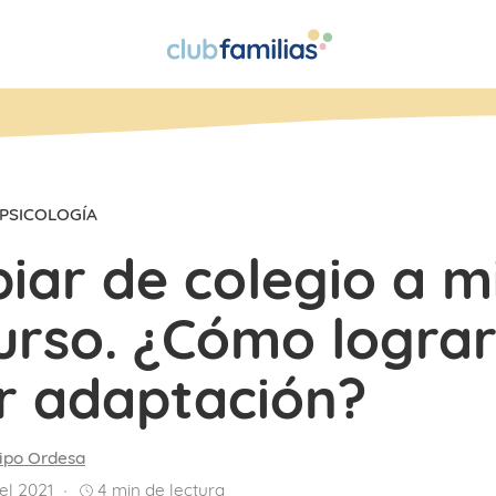
PSICOLOGÍA
iar de colegio a m
urso. ¿Cómo logra
r adaptación?
ipo Ordesa
el 2021
4
min de lectura