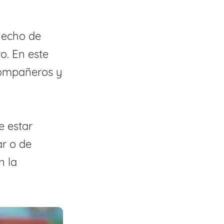
 hecho de
. En este
compañeros y
e estar
r o de
n la