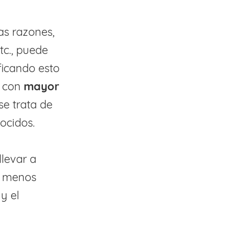
as razones,
tc., puede
ficando esto
e con
mayor
se trata de
ocidos.
llevar a
o menos
y el