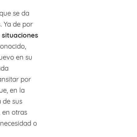
 que se da
s
. Ya de por
,
situaciones
conocido,
uevo en su
ada
nsitar por
e, en la
a de sus
 en otras
 necesidad o