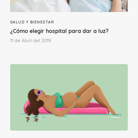
entre embarazo y Cándida se debe a
los
cambios hormonales
propios de la
SALUD Y BIENESTAR
gestación
como es el aumento de los
¿Cómo elegir hospital para dar a luz?
estrógenos, que, a la vez, aumentan la
11 de Abril del 2019
concentración de glucógeno vaginal.
Todo eso puede hacer que la cantidad
natural y adecuada de Cándida aumente
y origine la infección.
Cuando ya existe ese desequilibrio en el
pH vaginal en el embarazo,
hay
desencadenantes
que pueden favorecer
la candidiasis: