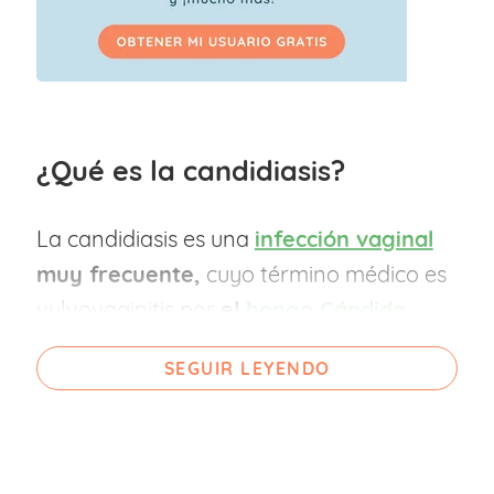
¿Qué es la candidiasis?
La candidiasis es una
infección vaginal
muy frecuente,
cuyo término médico es
vulvovaginitis por
el
hongo Cándida
albicans
.
Este hongo está de manera
SEGUIR LEYENDO
natural en la
vagina
, pero en ocasiones
se produce un desequilibrio en los niveles
normales de acidez (pH) y prolifera
demasiado, dando lugar a la candidiasis.