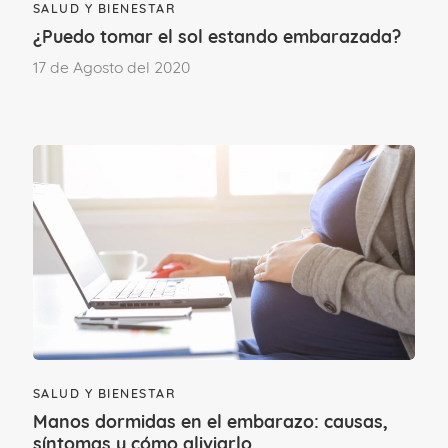
SALUD Y BIENESTAR
Mantener
relaciones sexuales
con
¿Puedo tomar el sol estando embarazada?
penetración.
17 de Agosto del 2020
Realizarse
duchas vaginales
.
Hacer un
tratamiento
con
antibióticos
de amplio espectro.
Tener
diabetes
o niveles altos de
azúcar
en sangre.
Tener un
sistema inmunitario
debilitado
.
SALUD Y BIENESTAR
Manos dormidas en el embarazo: causas,
síntomas y cómo aliviarlo