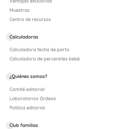
Ventajas exclusivas
Muestras
Publicado originalmente el 12 de junio de
Centro de recursos
2020, actualizado el 16 de enero de 2025
Calculadoras
Calculadora fecha de parto
Calculadora de percentiles bebé
¿Quiénes somos?
Comité editorial
Laboratorios Ordesa
Política editorial
Club familias