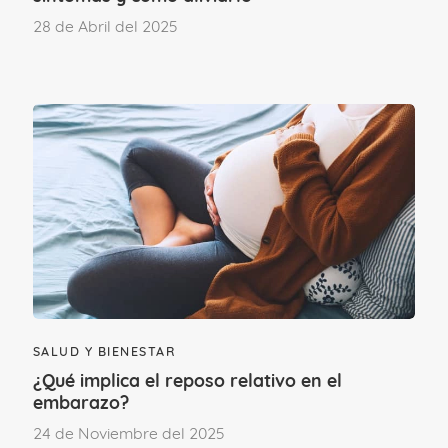
28 de Abril del 2025
¿Cuáles son los síntomas de la
candidiasis?
SALUD Y BIENESTAR
Los síntomas principales de esta
¿Qué implica el reposo relativo en el
infección vaginal son:
embarazo?
24 de Noviembre del 2025