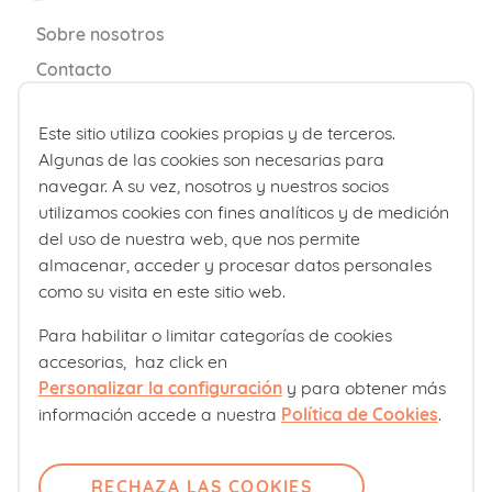
Sobre nosotros
Contacto
Comité editorial
Este sitio utiliza cookies propias y de terceros.
FAQs sobre candidiasis en el
Pregúntanos
Algunas de las cookies son necesarias para
embarazo
Únete
navegar. A su vez, nosotros y nuestros socios
Accede
utilizamos cookies con fines analíticos y de medición
del uso de nuestra web, que nos permite
almacenar, acceder y procesar datos personales
¿Qué pasa si una mujer
Productos
como su visita en este sitio web.
embarazada tiene candidiasis?
Blemil
Para habilitar o limitar categorías de cookies
accesorias, haz click en
Blevit
Los síntomas de la candidiasis son
Personalizar la configuración
y para obtener más
Blenuten
molestos e incómodos. Es importante
¿Qué no debo hacer si tengo
información accede a nuestra
Política de Cookies
.
ORDESA Kids
acudir al médico si se sospecha de esta
candidiasis?
DONNAplus
infección para evitar el crecimiento de la
RECHAZA LAS COOKIES