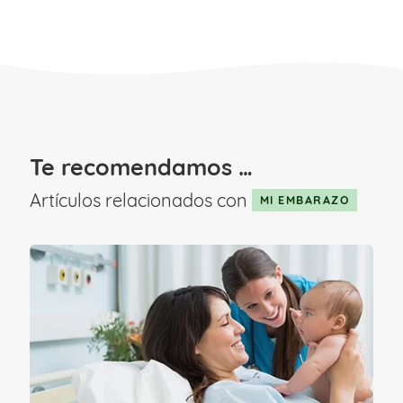
¿Cuándo aparece la
candidiasis en el embarazo?
principales causas
Te recomendamos …
Aunque la candidiasis es una infección
Artículos relacionados con
MI EMBARAZO
que puede darse en cualquier otro
momento, durante el embarazo,
especialmente durante el
segundo
trimestre de gestación
, aumentan las
posibilidades de su aparición.
La causa principal de l
a mayor relación