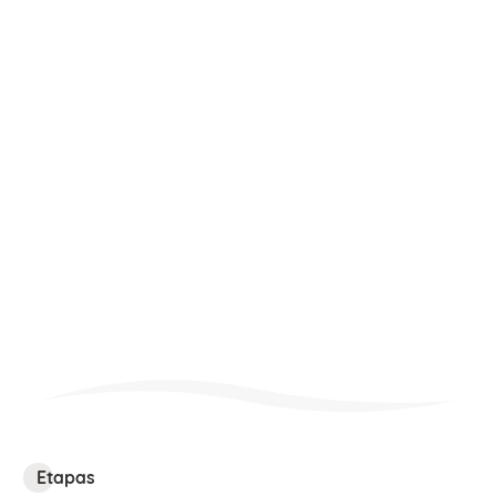
¿Qué hacen los bebés de 9
meses? Principales hitos
El bebé de 9 meses y su desarrollo son
únicos. No obstante, hay determinados
Etapas