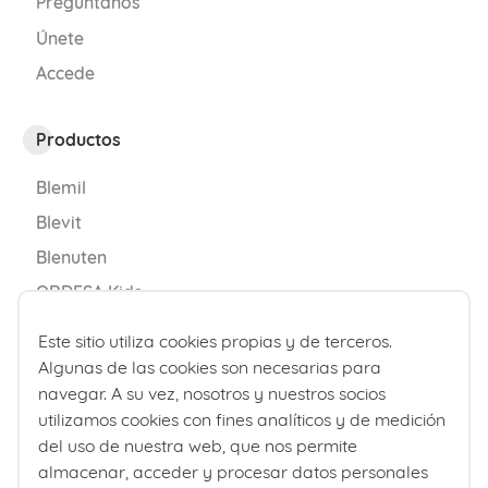
Pregúntanos
Únete
Accede
Productos
Blemil
Blevit
Blenuten
ORDESA Kids
DONNAplus
Este sitio utiliza cookies propias y de terceros.
Colnatur
Algunas de las cookies son necesarias para
navegar. A su vez, nosotros y nuestros socios
FontActiv
FAQs sobre bebé 9 meses
utilizamos cookies con fines analíticos y de medición
Aliño Hipocalórico
del uso de nuestra web, que nos permite
almacenar, acceder y procesar datos personales