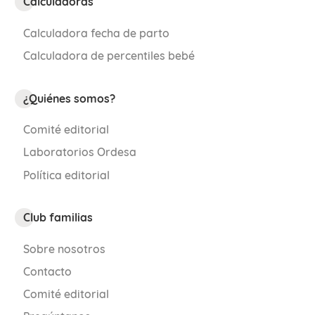
Calculadoras
Reconocer a los adultos de su entorno.
Calculadora fecha de parto
Calculadora de percentiles bebé
Consulta con el pediatra si tu bebé de 9
meses no realiza aún estas acciones.
¿Quiénes somos?
Comité editorial
Laboratorios Ordesa
Política editorial
Publicado originalmente el 18 de mayo de
2015, actualizado el 21 de noviembre de
Club familias
2024
Sobre nosotros
Contacto
Comité editorial