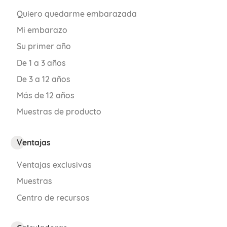
logros que el bebé debe haber
Quiero quedarme embarazada
alcanzado
a esta edad:
Mi embarazo
Su primer año
Sentarse sin ayuda.
De 1 a 3 años
Balbucear.
De 3 a 12 años
Más de 12 años
Atender cuando se le llama por su
Muestras de producto
nombre.
Sostenerse sobre las piernas.
Ventajas
Participar en juegos interactivos.
Ventajas exclusivas
Muestras
Mirar hacia donde se le señala.
Centro de recursos
Pasarse los juguetes de una mano a
otra.