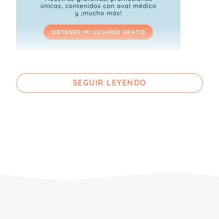
SEGUIR LEYENDO
Movilidad: aprendiendo a
gatear
Si te preguntas: ¿los
bebés de 9 meses
qué hacen
? sigue leyendo, te contamos
cómo suele ser la movilidad a esta edad.
La movilidad del bebé de 9 meses habrá
evolucionado mucho y
seguramente