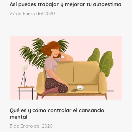
Así puedes trabajar y mejorar tu autoestima
aparecer consecuencias negativas.
27 de Enero del 2020
La irritabilidad, la ansiedad e incluso los
síntomas de depresión son algunas de las
manifestaciones que pueden aflorar
cuando el estrés se mantiene presente
durante largo tiempo.
El grado de estrés que sentimos puede
intensificarse cuando
percibimos o
creemos que
nuestros recursos
Qué es y cómo controlar el cansancio
mentales y físicos no son suficientes
mental
para satisfacer determinadas exigencias.
5 de Enero del 2020