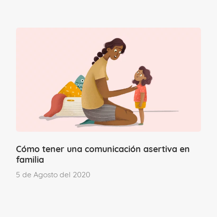
Esto ocurre, por ejemplo, en el ámbito
laboral cuando no disponemos de las
competencias necesarias, tenemos una
carga de trabajo excesiva o se nos exige
realizar tareas en un plazo de tiempo
récord (e imposible).
Es decir, que también podemos sufrir un
alto grado de estrés cuando
nos
Cómo tener una comunicación asertiva en
sentimos superados por las
familia
circunstancias
.
5 de Agosto del 2020
La importancia de la gestión