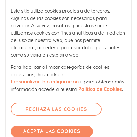
Y es que si no somos capaces de
Ventajas
Este sitio utiliza cookies propias y de terceros.
identificarlo, poco podremos hacer para
Ventajas exclusivas
Algunas de las cookies son necesarias para
atajarlo.
navegar. A su vez, nosotros y nuestros socios
Muestras
utilizamos cookies con fines analíticos y de medición
Centro de recursos
del uso de nuestra web, que nos permite
Sobre todo, será importante discernir
almacenar, acceder y procesar datos personales
entre aquello que nos genera cierta
como su visita en este sitio web.
Calculadoras
presión o nos resulta exigente y lo que
Para habilitar o limitar categorías de cookies
Calculadora fecha de parto
nos provoca un estado de estrés
accesorias, haz click en
Calculadora de percentiles bebé
desorbitado
y/o que se prolonga
Personalizar la configuración
y para obtener más
información accede a nuestra
Política de Cookies
.
durante largos periodos de tiempo.
¿Quiénes somos?
RECHAZA LAS COOKIES
Comité editorial
Para lograr este objetivo tendremos que
reflexionar y tomar conciencia de
Laboratorios Ordesa
nosotros mismos.
Política editorial
ACEPTA LAS COOKIES