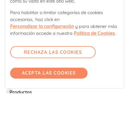
como su visita en este sitio web.
Para habilitar o limitar categorías de cookies
Club familias
¿Te ha gustado este contenido?
accesorias, haz click en
Personalizar la configuración
y para obtener más
Sobre nosotros
información accede a nuestra
Política de Cookies
.
Contacto
Comité editorial
RECHAZA LAS COOKIES
Pregúntanos
¡Sí, mucho!
No tanto como
esperaba
Únete
ACEPTA LAS COOKIES
Accede
Etapa vital
Productos
MI EMBARAZO
Blemil
Blevit
Blenuten
REFERENCIAS