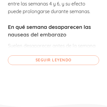
entre las semanas 4 y 6, y su efecto
puede prolongarse durante semanas.
En qué semana desaparecen las
nauseas del embarazo
Suelen desaparecer antes de la semana
20, pero en ocasiones las náuseas
SEGUIR LEYENDO
perduran durante un periodo de tiempo
mayor. Y a pesar de que a menudo son
conocidas como “náuseas matutinas”, lo
cierto es que éstas pueden padecerse en
cualquier momento del día.