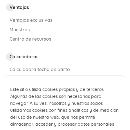
deshidratación.
Ventajas
Cuida tu postura corporal
a la hora de
Ventajas exclusivas
ingerir los alimentos; ¡te ayudará con las
Muestras
digestiones!
Centro de recursos
Y recuerda este consejo práctico que
Calculadoras
todos deberíamos seguir:
come
Calculadora fecha de parto
tranquilamente y sin prisas
. Masticar
Calculadora de percentiles bebé
correctamente cada bocado, en un
Este sitio utiliza cookies propias y de terceros.
ambiente relajado y sin distracciones, no
Algunas de las cookies son necesarias para
¿Quiénes somos?
solamente te ayudará a controlar mejor
navegar. A su vez, nosotros y nuestros socios
Comité editorial
las náuseas, sino que te aportará un más
utilizamos cookies con fines analíticos y de medición
del uso de nuestra web, que nos permite
Laboratorios Ordesa
que merecido relax y bienestar.
almacenar, acceder y procesar datos personales
Política editorial