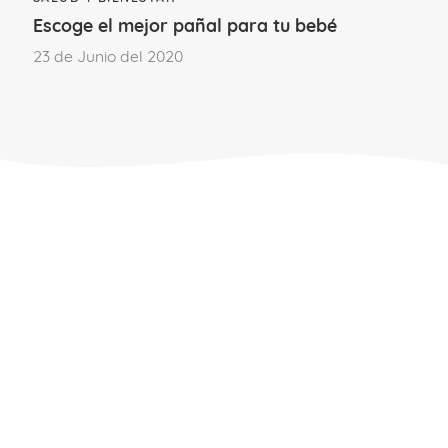
DIU o diafragma.
Para poder usarlos
Escoge el mejor pañal para tu bebé
has de esperar a que el útero haya
23 de Junio del 2020
vuelto a su tamaño habitual. Se pueden
utilizar también con la lactancia.