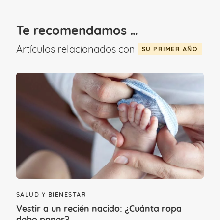
Te recomendamos …
Artículos relacionados con
SU PRIMER AÑO
No tengo ganas… ¿qué me está
pasando?
El nacimiento de un hijo cambia a la
pareja y te cambia a ti como mujer. Tu
SALUD Y BIENESTAR
cuerpo ha sufrido numerosos cambios y
Vestir a un recién nacido: ¿Cuánta ropa
transformaciones, variaciones a nivel
debo poner?