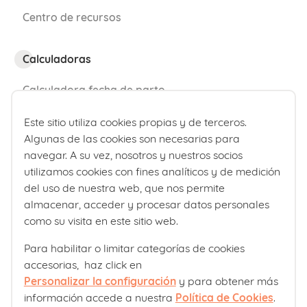
Centro de recursos
Calculadoras
Fuentes:
Calculadora fecha de parto
Calculadora de percentiles bebé
Este sitio utiliza cookies propias y de terceros.
Dexeus Mujer:
Algunas de las cookies son necesarias para
¿Quiénes somos?
navegar. A su vez, nosotros y nuestros socios
https://www.dexeus.com/blog/sexuali
utilizamos cookies con fines analíticos y de medición
Comité editorial
del uso de nuestra web, que nos permite
dad-y-pareja/relaciones-sexuales-tra…
almacenar, acceder y procesar datos personales
Laboratorios Ordesa
como su visita en este sitio web.
Política editorial
El Parto es nuestro:
Para habilitar o limitar categorías de cookies
accesorias, haz click en
Club familias
https://www.elpartoesnuestro.es/infor
Personalizar la configuración
y para obtener más
información accede a nuestra
Política de Cookies
.
Sobre nosotros
macion/posparto/la-vida-sexual-tra…