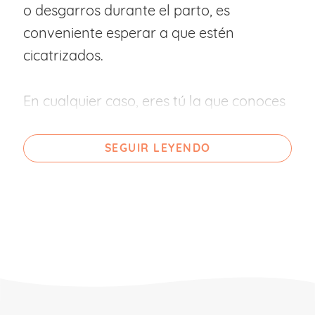
o desgarros durante el parto, es
conveniente esperar a que estén
cicatrizados.
En cualquier caso, eres tú la que conoces
tu cuerpo y sólo tú sabrás cuando es el
momento más adecuado para que el
SEGUIR LEYENDO
sexo vuelva a formar parte de vuestra
relación.