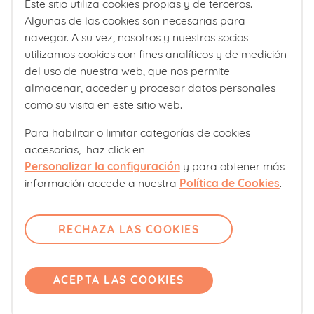
Este sitio utiliza cookies propias y de terceros.
¿Quiénes somos?
Algunas de las cookies son necesarias para
Etapa vital
Comité editorial
navegar. A su vez, nosotros y nuestros socios
utilizamos cookies con fines analíticos y de medición
MI EMBARAZO
Laboratorios Ordesa
del uso de nuestra web, que nos permite
Política editorial
almacenar, acceder y procesar datos personales
como su visita en este sitio web.
REFERENCIAS
Club familias
Para habilitar o limitar categorías de cookies
accesorias, haz click en
Sobre nosotros
SEGO | Sociedad Española de Ginecología y
Personalizar la configuración
y para obtener más
Obstetricia. El Parto Inducido. Recuperado de:
Contacto
información accede a nuestra
Política de Cookies
.
https://sego.es/mujeres/Parto_inducido.pdf
Comité editorial
El Parto es Nuestro. Semanas 41 y 42. Recuperado
Pregúntanos
de:
RECHAZA LAS COOKIES
https://www.elpartoesnuestro.es/informacion/emba
Únete
razo/semanas-41-y-42
Accede
ACEPTA LAS COOKIES
Hospital Universitario de Torrejón. Gestación después
de las 41 semanas. Recuperado de:
Productos