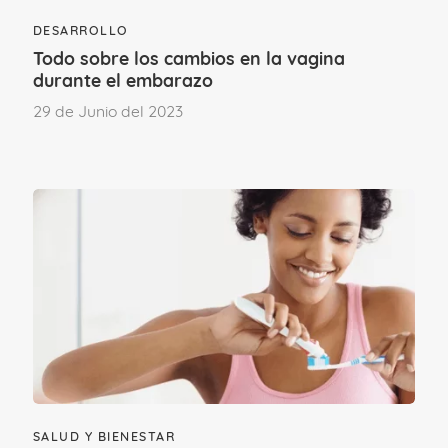
DESARROLLO
Todo sobre los cambios en la vagina
durante el embarazo
29 de Junio del 2023
Tu médico te aconsejará sobre la mejor
forma de proceder. Ten en cuenta, que
solo un 4 por ciento de las madres paren
en la fecha prevista, el 98 por ciento se
adelantan o retrasan una o dos
semanas.
SALUD Y BIENESTAR