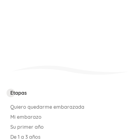
última etapa.
Y si te invade la preocupación por si tu
embarazo se alarga hasta la semana 42,
recuerda que entra dentro del rango
normal de un embarazo a término.
Etapas
Quiero quedarme embarazada
Mi embarazo
Su primer año
De 1 a 3 años