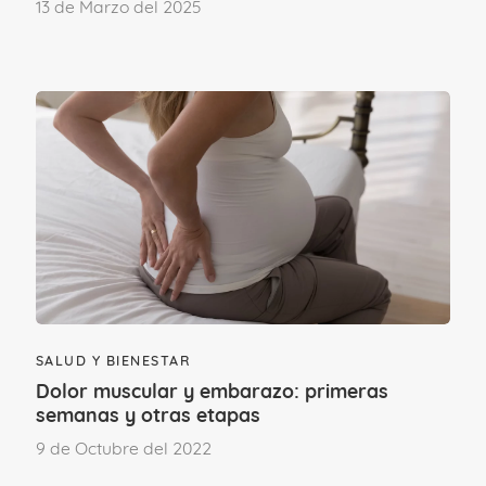
13 de Marzo del 2025
SALUD Y BIENESTAR
Dolor muscular y embarazo: primeras
semanas y otras etapas
Consejos para combatir la
9 de Octubre del 2022
impaciencia en un embarazo