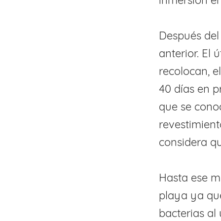
inmersión en
Después del
anterior. El
recolocan, e
40 días en p
que se conoc
revestimient
considera qu
Hasta ese mo
playa ya que
bacterias al