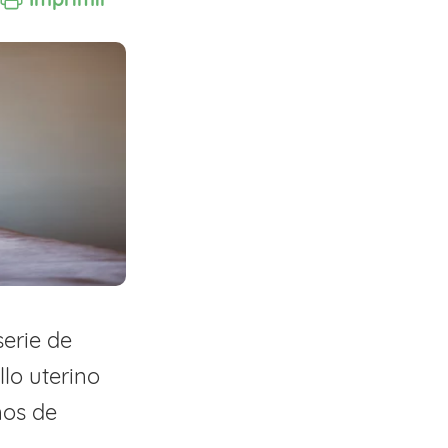
erie de
lo uterino
ños de