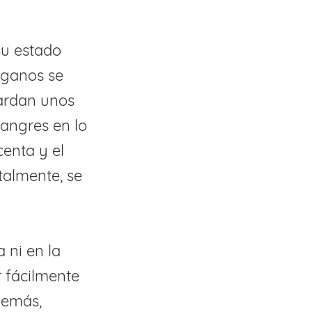
su estado
órganos se
tardan unos
sangres en lo
centa y el
talmente, se
 ni en la
r fácilmente
demás,