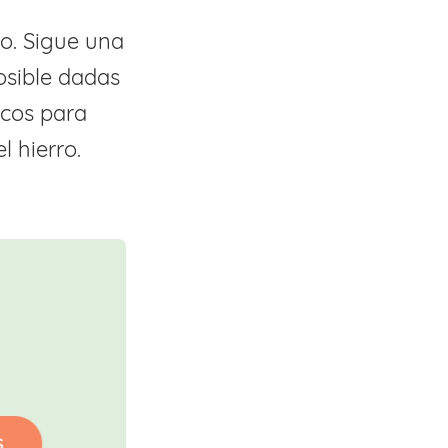
o. Sigue una
osible dadas
icos para
l hierro.