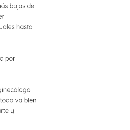
más bajas de
er
uales hasta
to por
ginecólogo
 todo va bien
rte y