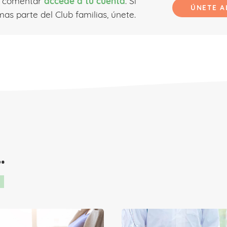
r comentar
accede a tu cuenta
. Si
ÚNETE A
as parte del Club familias, únete.
…