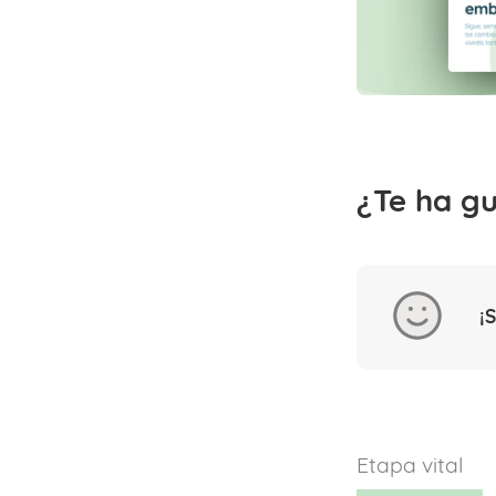
¿Te ha g
¡
Etapa vital