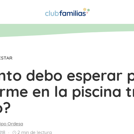
ESTAR
nto debo esperar 
me en la piscina t
o?
ipo Ordesa
018
2
min de lectura