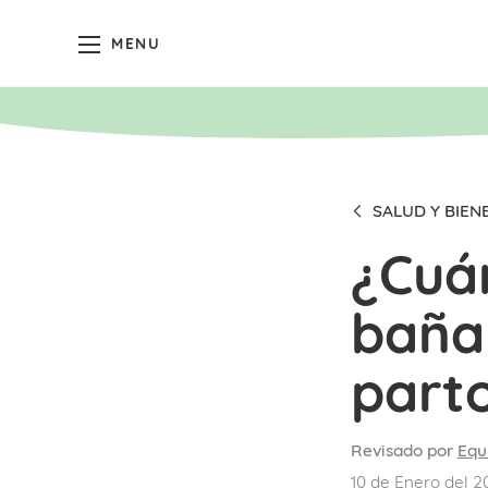
MENU
SALUD Y BIEN
¿Cuá
bañar
part
Revisado por
Equ
10 de Enero del 2