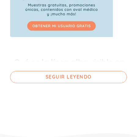
¿Qué es la línea alba visible en
el embarazo?
SEGUIR LEYENDO
La mayoría de las embarazadas ven
como, con el progreso de la gestación,
aparece en su barriguita una línea
oscura
. Es la
línea alba o línea
nigra
, a
veces también llamada línea del alba.