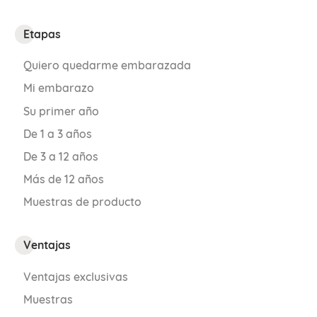
exprese como quiera durante el
embarazo.
Etapas
Quiero quedarme embarazada
Mi embarazo
Su primer año
De 1 a 3 años
De 3 a 12 años
Si quieres conocer más sobre este y otros
Más de 12 años
cambios que se experimentan durante el
Muestras de producto
embarazo, descarga gratis nuestra
guía
del embarazo
.
Ventajas
Ventajas exclusivas
Muestras