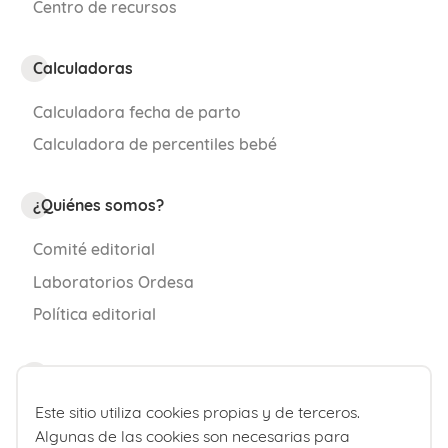
Centro de recursos
Calculadoras
Calculadora fecha de parto
Calculadora de percentiles bebé
¿Quiénes somos?
Comité editorial
Laboratorios Ordesa
Política editorial
Club familias
FAQs sobre la línea alba visible
Este sitio utiliza cookies propias y de terceros.
en embarazadas
Sobre nosotros
Algunas de las cookies son necesarias para