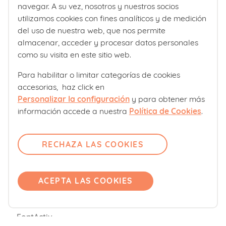
Contacto
navegar. A su vez, nosotros y nuestros socios
Comité editorial
utilizamos cookies con fines analíticos y de medición
del uso de nuestra web, que nos permite
¿La aparición de la línea alba
Pregúntanos
almacenar, acceder y procesar datos personales
puede hacer que me salga vello?
Únete
como su visita en este sitio web.
Accede
Para habilitar o limitar categorías de cookies
accesorias, haz click en
No se debe a la línea alba, pero sí puedes
Productos
Personalizar la configuración
y para obtener más
experimentar un aumento del vello en el
¿Se puede evitar que aparezca la
información accede a nuestra
Política de Cookies
.
Blemil
vientre durante el embarazo como
línea alba en el embarazo?
Blevit
consecuencia de los cambios
RECHAZA LAS COOKIES
No, no hay nada que se pueda hacer
hormonales.
Blenuten
para prevenir este cambio normal
¿Hay algún problema si mi línea
ORDESA Kids
durante la gestación.
ACEPTA LAS COOKIES
alba está torcida?
DONNAplus
Colnatur
No, no hay ningún problema. Es
FontActiv
relativamente común que la línea alba no