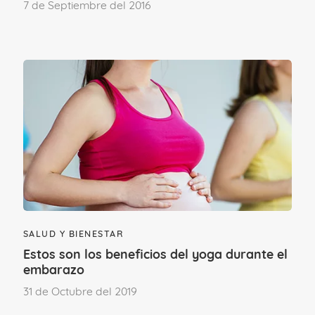
7 de Septiembre del 2016
¿Por qué se produce el
oscurecimiento?
Como tantos otros cambios sucedidos en
el embarazo,
la aparición de la línea
alba en embarazadas se debe a causas
hormonales
.
Concretamente la pigmentación de la
SALUD Y BIENESTAR
línea alba se debe a la acción de los
Estos son los beneficios del yoga durante el
embarazo
estrógenos y la progesterona, dos
31 de Octubre del 2019
hormonas que estimulan la producción