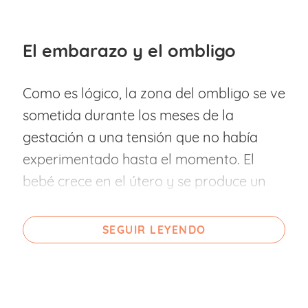
El embarazo y el ombligo
Como es lógico, la zona del ombligo se ve
sometida durante los meses de la
gestación a una tensión que no había
experimentado hasta el momento. El
bebé crece en el útero y se produce un
desplazamiento de los órganos para
ganar espacio, mientras que la piel
SEGUIR LEYENDO
musculatura se va tensando cada vez
más. Todo esto hace que el ombligo y la
zona abdominal sea un
área bastante