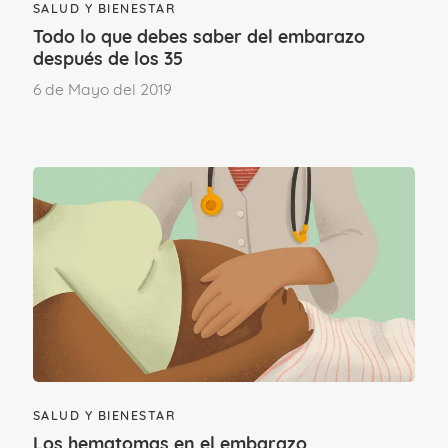
SALUD Y BIENESTAR
médico
lo antes posible porque podría
Todo lo que debes saber del embarazo
significar que padeces una infección y
después de los 35
debe ser tratada cuanto antes.
6 de Mayo del 2019
SALUD Y BIENESTAR
Ombligo prominente
. La tensión
Los hematomas en el embarazo