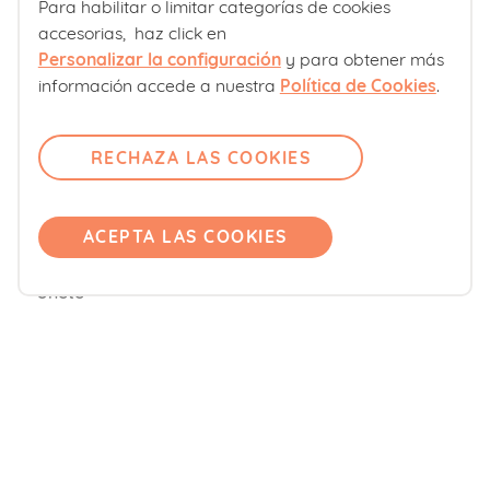
Laboratorios Ordesa
embarazo y cómo aliviarlo. Tua Saúde. Recuperado
Para habilitar o limitar categorías de cookies
de:
https://www.tuasaude.com/es/dolor-en-el-
accesorias, haz click en
Política editorial
ombligo/
Personalizar la configuración
y para obtener más
información accede a nuestra
Política de Cookies
.
Huggins-Cooper, Kynn. (2005). Maravillosamente
Club familias
embarazada. Madrid. Ed. Nowtilus.
Sobre nosotros
RECHAZA LAS COOKIES
Contacto
Comité editorial
ACEPTA LAS COOKIES
Pregúntanos
Deja un comentario
Únete
Accede
Para poder comentar
accede a tu cuenta
.
Productos
Si aún no formas parte del Club familias,
únete.
Blemil
Blevit