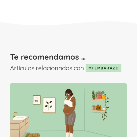
sensible en el embarazo
y que pueda
acabar generando molestias.
Conoce qué
otros cambios físicos
tendrán lugar durante estas 40 semanas
en nuestra
Guía del embarazo
.
Te recomendamos …
Artículos relacionados con
MI EMBARAZO
Causas del dolor en el ombligo
A continuación, te detallamos las causas
que suele haber detrás del dolor de
ombligo en el embarazo: