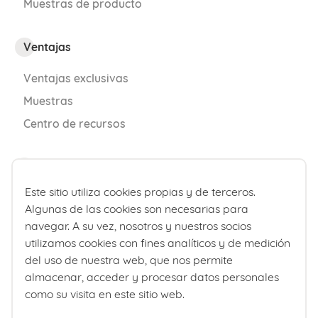
¿Te ha gustado este contenido?
Muestras de producto
Ventajas
Ventajas exclusivas
¡Sí, mucho!
No tanto como
Muestras
esperaba
Centro de recursos
Calculadoras
Etapa vital
Este sitio utiliza cookies propias y de terceros.
Calculadora fecha de parto
MI EMBARAZO
Algunas de las cookies son necesarias para
Calculadora de percentiles bebé
navegar. A su vez, nosotros y nuestros socios
utilizamos cookies con fines analíticos y de medición
del uso de nuestra web, que nos permite
¿Quiénes somos?
REFERENCIAS
almacenar, acceder y procesar datos personales
como su visita en este sitio web.
Comité editorial
Frazao, Arthur. 5 causas de dolor en el ombligo en el