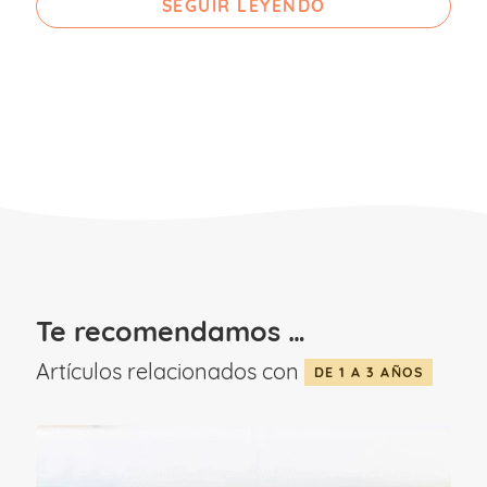
un control consciente de la micción), es la
SEGUIR LEYENDO
forma en la que sus vejigas se vacían;
una vez van creciendo y aprendiendo a
controlar la esfínter urinario y la vejiga,
comienzan a realizar micciones por
medio del control cortical
(conscientemente), realizando micciones
cuyo vaciado es en ocasiones
incompleto, siendo esta una de las
razones de por la que ocurren accidentes
Te recomendamos …
con la orina.
Artículos relacionados con
DE 1 A 3 AÑOS
En general los niños y niñas, alrededor de
los 5 años tienen controlado el vaciado