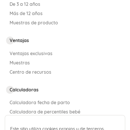
De 3 a 12 años
¿Como actuar?
Más de 12 años
Muestras de producto
Lo primero y más importante es
mantener la calma
y bajo ningún
Ventajas
concepto reñir o humillarle por lo
sucedido, no queremos afectar su
Ventajas exclusivas
autoestima, por el contrario, deseamos
Muestras
que sea capaz de superar el hecho.
Centro de recursos
Ayudémosle a hacer el aseo y cambio de
Calculadoras
vestido oportunamente y tomar el
Calculadora fecha de parto
tiempo necesario para tener una
Calculadora de percentiles bebé
comunicación efectiva donde se le
permita expresar sus motivos,
Este sitio utiliza cookies propias y de terceros.
¿Quiénes somos?