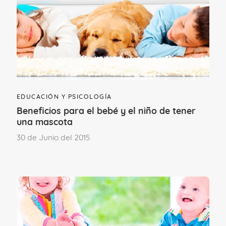
urinario, saben iniciarlo, interrumpirlo e
incluso consiguen aguantar la orina por
algún espacio de tiempo. Para las niñas
se hace más corto el proceso ya que su
maduración es más precoz.
EDUCACIÓN Y PSICOLOGÍA
Beneficios para el bebé y el niño de tener
una mascota
30 de Junio del 2015