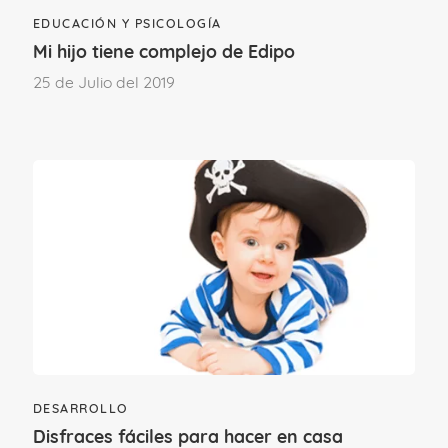
EDUCACIÓN Y PSICOLOGÍA
Mi hijo tiene complejo de Edipo
25 de Julio del 2019
Razones más comunes de
enuresis diurna:
Están jugando o distraídos viendo la TV
y no quieren perderse ni un momento.
Han realizado orinas previas
incompletas.
Vejigas muy pequeñas o débiles.
DESARROLLO
Disfraces fáciles para hacer en casa