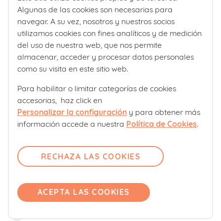
comunicarles que comprendemos sus
Algunas de las cookies son necesarias para
Comité editorial
navegar. A su vez, nosotros y nuestros socios
sentimientos es muy importante al igual
utilizamos cookies con fines analíticos y de medición
Laboratorios Ordesa
que indicar o sugerir otras formas de
del uso de nuestra web, que nos permite
Política editorial
comunicación donde no se vea
almacenar, acceder y procesar datos personales
como su visita en este sitio web.
vulnerable ante la vergüenza propia de
Club familias
su acto.
Para habilitar o limitar categorías de cookies
accesorias, haz click en
Sobre nosotros
Personalizar la configuración
y para obtener más
Contacto
información accede a nuestra
Política de Cookies
.
Comité editorial
Pregúntanos
RECHAZA LAS COOKIES
Únete
Accede
ACEPTA LAS COOKIES
Productos