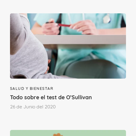
dentro del periodo de dilatación, varía
mucho en cada mujer, y también
dependerá de si ha sido madre con
anterioridad. En el caso de mujeres que
viven su primer parto, esta fase latente
puede durar
hasta 20 horas
. En mujeres
con partos previos, puede resolverse
en
14 horas o menos
.
SALUD Y BIENESTAR
Fase activa de parto
. En esta segunda
Todo sobre el test de O’Sullivan
parte será cuando se pase
de los 4 cm
26 de Junio del 2020
a los 10 cm de dilatación completa
.
Aquí las contracciones van siendo cada
vez más regulares; más largas y