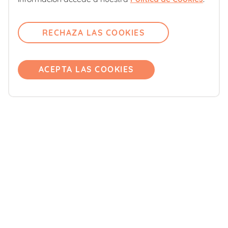
Contacto
RECHAZA LAS COOKIES
Comité editorial
Pregúntanos
Únete
ACEPTA LAS COOKIES
Accede
Productos
Blemil
Blevit
Blenuten
ORDESA Kids
DONNAplus
Colnatur