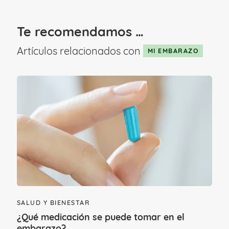
Te recomendamos …
Artículos relacionados con
MI EMBARAZO
Diferentes etapas en la fase
de dilatación
Como decíamos anteriormente, la
SALUD Y BIENESTAR
dilatación ocupa gran parte del proceso
¿Qué medicación se puede tomar en el
total de parto, es el periodo más largo, y
embarazo?