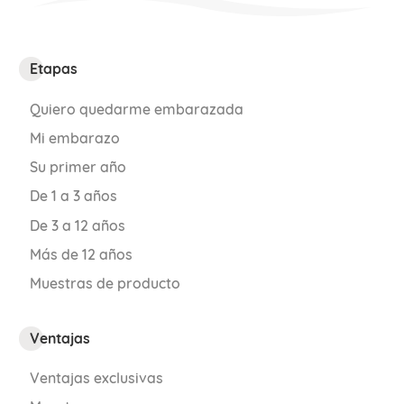
Para poder comentar
accede a tu cuenta
.
Etapas
Si aún no formas parte del Club familias,
únete.
Quiero quedarme embarazada
Mi embarazo
ÚNETE AL CLUB
Su primer año
De 1 a 3 años
De 3 a 12 años
Más de 12 años
Muestras de producto
Ventajas
Ventajas exclusivas