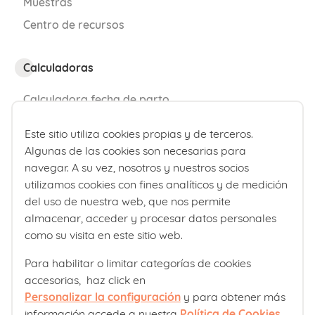
Muestras
Centro de recursos
Calculadoras
Calculadora fecha de parto
Calculadora de percentiles bebé
Este sitio utiliza cookies propias y de terceros.
Algunas de las cookies son necesarias para
¿Quiénes somos?
navegar. A su vez, nosotros y nuestros socios
utilizamos cookies con fines analíticos y de medición
Comité editorial
del uso de nuestra web, que nos permite
almacenar, acceder y procesar datos personales
Laboratorios Ordesa
como su visita en este sitio web.
Política editorial
Para habilitar o limitar categorías de cookies
accesorias, haz click en
Club familias
Personalizar la configuración
y para obtener más
información accede a nuestra
Política de Cookies
.
Sobre nosotros