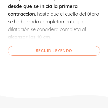
desde que se inicia la primera
contracción
, hasta que el cuello del útero
se ha borrado completamente y la
dilatación se considera completa al
alcanzar los 10 cm
.
SEGUIR LEYENDO
Además del acortamiento y el
ensanchamiento del útero, durante la
dilatación el bebé también realiza su
descenso hacia la pelvis
para encajarse
en ella.