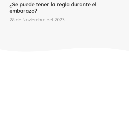
¿Se puede tener la regla durante el
que este post te haya servido para
embarazo?
descubrir qué sucede esta primera parte
28 de Noviembre del 2023
del parto y las fases en las que se divide.