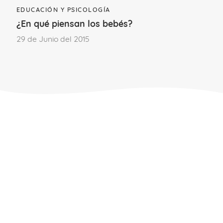
EDUCACIÓN Y PSICOLOGÍA
¿En qué piensan los bebés?
¡Sí, mucho!
No tanto como
esperaba
29 de Junio del 2015
Etapa vital
SU PRIMER AÑO
Deja un comentario
Para poder comentar
accede a tu cuenta
.