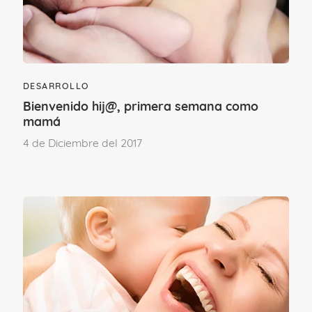
DESARROLLO
Bienvenido hij@, primera semana como
mamá
4 de Diciembre del 2017
Aunque no debemos obligarle a que se
siente antes de tiempo, sí que podemos
ayudarle y hacer juegos con él para que
vaya fortaleciendo su columna, por
ejemplo: cuando esté tumbado boca
arriba podemos tirarle de manera suave
de los bracitos para que se esfuerce en