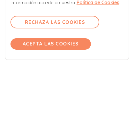
Sobre nosotros
información accede a nuestra
Política de Cookies
.
Contacto
Comité editorial
RECHAZA LAS COOKIES
Pregúntanos
Únete
ACEPTA LAS COOKIES
Accede
Productos
Blemil
Blevit
Blenuten
ORDESA Kids
DONNAplus
Colnatur