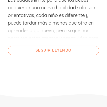
adquieran una nueva habilidad solo son
orientativas, cada niño es diferente y
puede tardar más o menos que otro en
aprender algo nuevo, pero sí que nos
permiten estar atentos y precavidos ante
su desarrollo.
SEGUIR LEYENDO
Lo más habitual es que entre el séptimo y
el noveno mes el pequeño ya se siente de
manera autónoma y pueda mantenerse
en esa posición. Esto implica que sus
músculos de la espalda y cuello ya están
desarrollados y que en poco tiempo