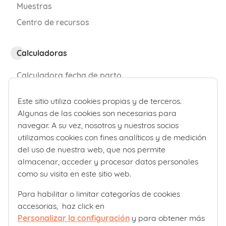
Muestras
Centro de recursos
Calculadoras
Calculadora fecha de parto
Calculadora de percentiles bebé
Este sitio utiliza cookies propias y de terceros.
Algunas de las cookies son necesarias para
¿Quiénes somos?
navegar. A su vez, nosotros y nuestros socios
utilizamos cookies con fines analíticos y de medición
Comité editorial
del uso de nuestra web, que nos permite
Laboratorios Ordesa
almacenar, acceder y procesar datos personales
como su visita en este sitio web.
Política editorial
Para habilitar o limitar categorías de cookies
accesorias, haz click en
Club familias
Personalizar la configuración
y para obtener más