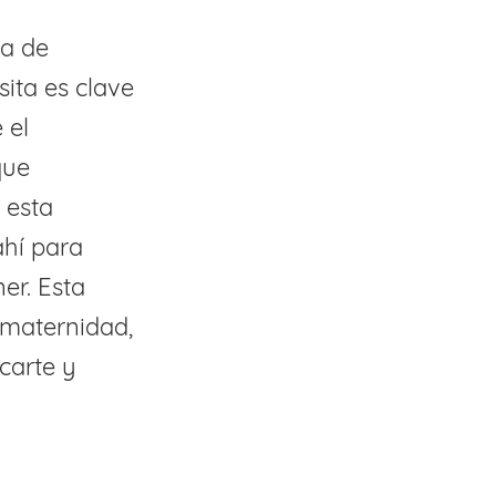
ra de
sita es clave
 el
que
 esta
ahí para
er. Esta
 maternidad,
carte y