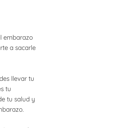
l
 el embarazo
te a sacarle
es llevar tu
s tu
e tu salud y
embarazo.