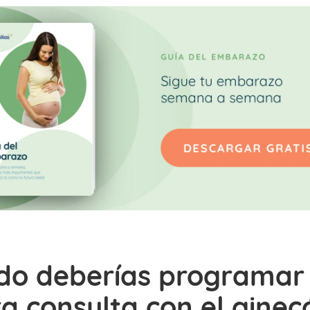
do deberías programar 
a consulta con el ginec