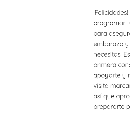
¡Felicidades
programar tu
para asegura
embarazo y 
necesitas. E
primera cons
apoyarte y r
visita marca
así que apr
prepararte p