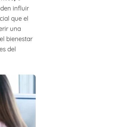
den influir
ial que el
erir una
el bienestar
es del