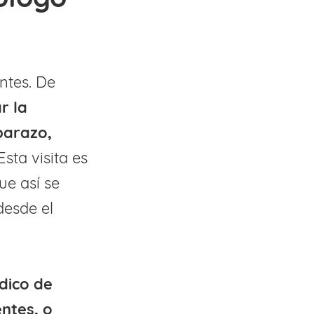
ntes. De
r la
barazo,
 Esta visita es
ue así se
desde el
édico de
ntes, o