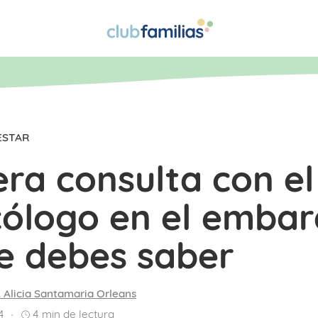
ESTAR
ra consulta con el
cólogo en el embar
ue debes saber
. Alicia Santamaria Orleans
4
4
min de lectura