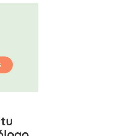
tu
ólogo