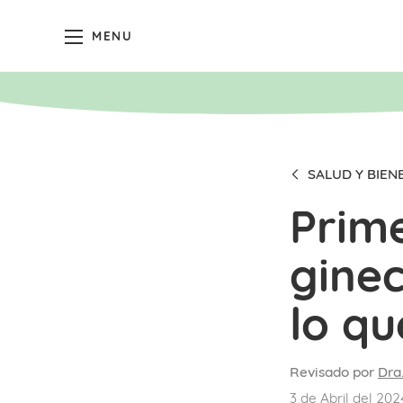
MENU
SALUD Y BIEN
Prime
gine
lo q
Revisado por
Dra
3 de Abril del 202