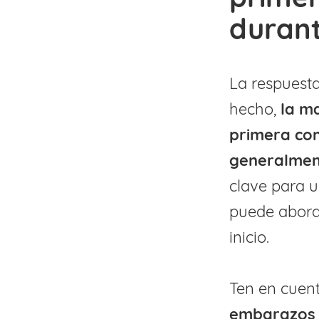
duran
La respuesta
hecho,
la m
primera con
generalment
clave para u
puede aborda
inicio.
Ten en cuen
embarazos a