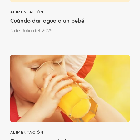
ALIMENTACIÓN
Deja un comentario
Cuándo dar agua a un bebé
3 de Julio del 2025
Para poder comentar
accede a tu cuenta
.
Si aún no formas parte del Club familias,
únete.
ÚNETE AL CLUB
ALIMENTACIÓN