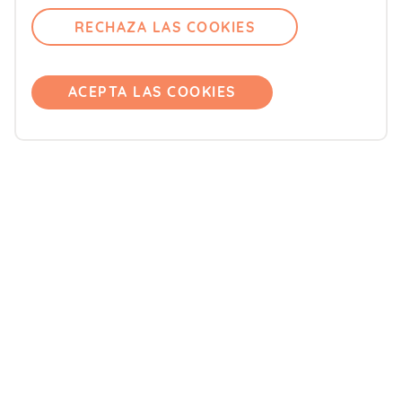
Contacto
RECHAZA LAS COOKIES
Comité editorial
Pregúntanos
Únete
ACEPTA LAS COOKIES
Accede
Productos
Blemil
Blevit
Blenuten
ORDESA Kids
DONNAplus
Colnatur
FontActiv