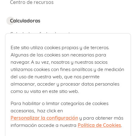
Centro de recursos
Calculadoras
Calculadora fecha de parto
Calculadora de percentiles bebé
Este sitio utiliza cookies propias y de terceros.
Algunas de las cookies son necesarias para
navegar. A su vez, nosotros y nuestros socios
¿Quiénes somos?
utilizamos cookies con fines analíticos y de medición
Comité editorial
del uso de nuestra web, que nos permite
almacenar, acceder y procesar datos personales
Laboratorios Ordesa
como su visita en este sitio web.
Política editorial
Para habilitar o limitar categorías de cookies
accesorias, haz click en
Club familias
Personalizar la configuración
y para obtener más
información accede a nuestra
Política de Cookies
.
Sobre nosotros