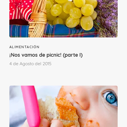
jamón en dulce o carne bien picada),
pescado o incluso verduras, para que el
plato sea completo.
ALIMENTACIÓN
¡Nos vamos de picnic! (parte I)
4 de Agosto del 2015
¡Bon Apetit!