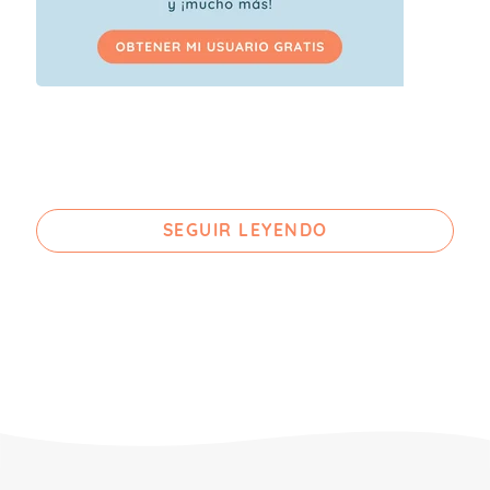
SEGUIR LEYENDO
Los
cereales
en general y en este caso
concreto la
pasta
, son un alimento
imprescindible y básico en la dieta de
nuestros hijos pues posee un
gran valor
nutricional
: nos proporcionan
vitaminas
del grupo B
especialmente y sobre todo
son ricos en
hidratos de carbono de