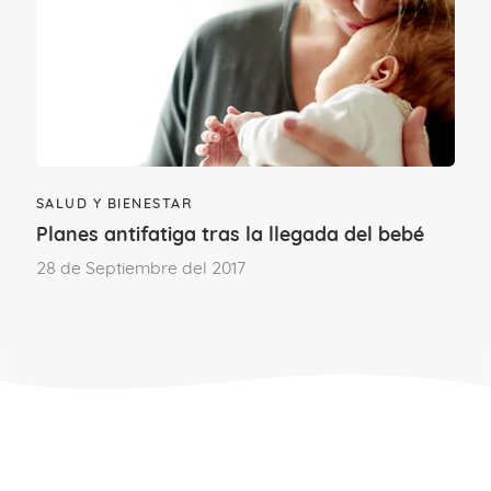
Estas gasas también son perfectas para
llevar en el bolso del carro por si se
levantara algo de aire o para ponérselo
por encima si se queda dormido, ya que
al dormir suele descender la temperatura
corporal.
SALUD Y BIENESTAR
Planes antifatiga tras la llegada del bebé
28 de Septiembre del 2017
¿Cómo vestir a un bebé recién
nacido para salir del hospital
en verano?
Llega el día de volver a casa con tu bebé.