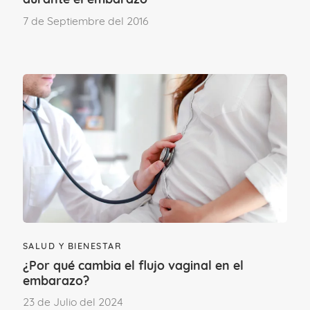
7 de Septiembre del 2016
Problemas más frecuentes y
cómo tratarlos
Los cambios en la fisiología de la piel son
SALUD Y BIENESTAR
llamativos, pero la mayoría, son
¿Por qué cambia el flujo vaginal en el
transitorios. Los más frecuentes son los
embarazo?
siguientes:
23 de Julio del 2024