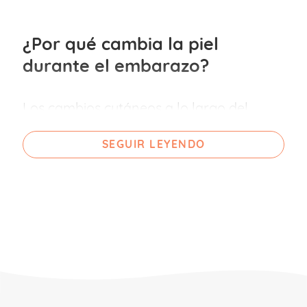
¿Por qué cambia la piel
durante el embarazo?
Los cambios cutáneos a lo largo del
embarazo son muy frecuentes y sus
SEGUIR LEYENDO
causas pueden dividirse de la siguiente
manera:
Por cambios endocrinos.
Esto se debe
principalmente a la formación de la
placenta
, que también se considera un
órgano endocrino, por lo que todo el
organismo debe adaptarse a ella y a las