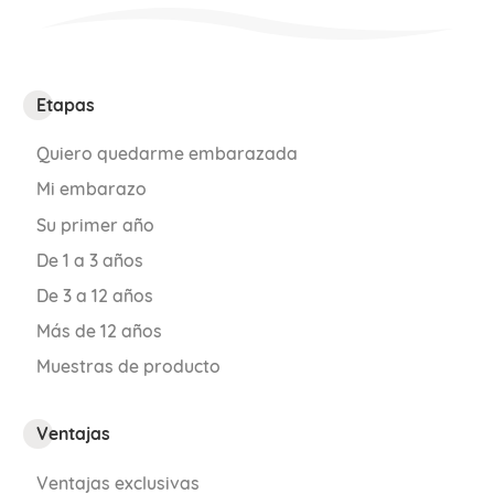
con antihistamínicos.
Etapas
Varices
Quiero quedarme embarazada
Son producto de los cambios hormonales
Mi embarazo
y también del
aumento de la presión
Su primer año
venosa
. Generan una sensación de
De 1 a 3 años
pesadez en las piernas y dolores
De 3 a 12 años
punzantes en las pantorrillas.
Más de 12 años
Normalmente desaparecen tras el
Muestras de producto
nacimiento del bebé, pero en algunas
ocasiones puede que se instaure una
Ventajas
insuficiencia venosa crónica.
Ventajas exclusivas