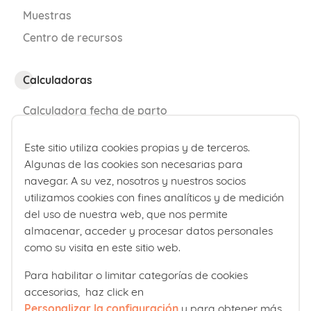
Muestras
Para combatirlas se recomienda el uso
Centro de recursos
de medias de compresión, tener una
buena higiene postural y mantener una
Calculadoras
vida activa.
Calculadora fecha de parto
Te contamos más sobre las
varices
y
Calculadora de percentiles bebé
Este sitio utiliza cookies propias y de terceros.
cómo prevenirlas.
Algunas de las cookies son necesarias para
¿Quiénes somos?
navegar. A su vez, nosotros y nuestros socios
utilizamos cookies con fines analíticos y de medición
Comité editorial
del uso de nuestra web, que nos permite
Erupción polimorfa del embarazo
Laboratorios Ordesa
almacenar, acceder y procesar datos personales
como su visita en este sitio web.
Política editorial
Es la alteración de la piel más común en
el embarazo, sobre todo en mujeres
Para habilitar o limitar categorías de cookies
accesorias, haz click en
Club familias
primerizas. Se trata de pápulas o placas
Personalizar la configuración
y para obtener más