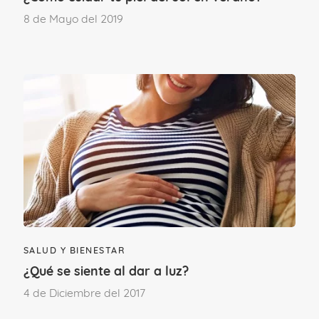
8 de Mayo del 2019
normal, aunque
su causa varía en
función del trimestre de embarazo
y
conviene distinguirlos de otras
situaciones o dolores que no son
normales o requieren que acudamos al
médico.
SALUD Y BIENESTAR
¿Qué se siente al dar a luz?
4 de Diciembre del 2017