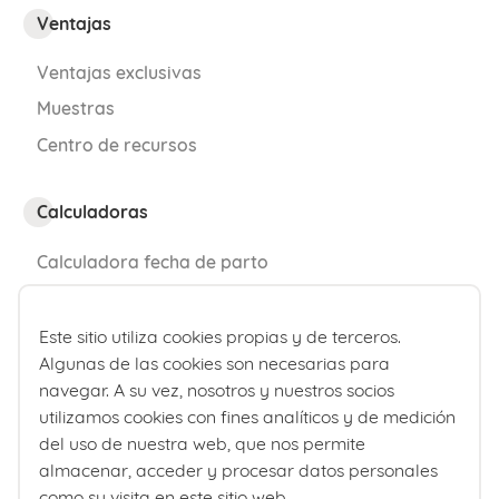
molestias o un dolor leve y pasajero.
Ventajas
Ventajas exclusivas
Suelen aparecer en algún momento del
Muestras
segundo trimestre avanzado y pueden
Centro de recursos
ser provocadas o incentivadas por
ciertas situaciones cotidianas como la
Calculadoras
actividad física, tener la vejiga llena o el
cansancio acumulado al final del día.
Calculadora fecha de parto
Calculadora de percentiles bebé
En cualquier caso, puesto que no son
Este sitio utiliza cookies propias y de terceros.
patológicas ni desencadenan el parto,
Algunas de las cookies son necesarias para
¿Quiénes somos?
navegar. A su vez, nosotros y nuestros socios
estas contracciones no constituyen un
Comité editorial
utilizamos cookies con fines analíticos y de medición
motivo para acudir a urgencias.
del uso de nuestra web, que nos permite
Laboratorios Ordesa
almacenar, acceder y procesar datos personales
Política editorial
como su visita en este sitio web.