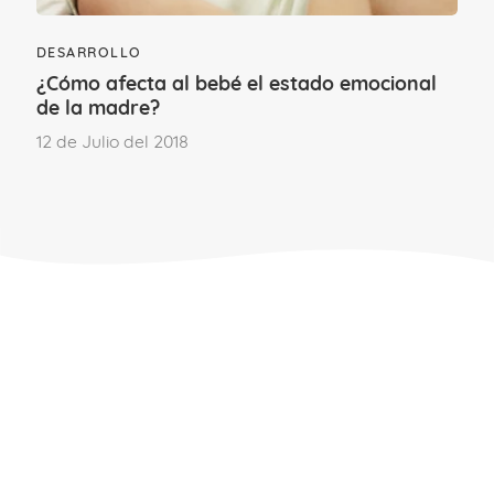
Cuello uterino débil.
DESARROLLO
Preeclampsia.
¿Cómo afecta al bebé el estado emocional
de la madre?
Diabetes gestacional.
12 de Julio del 2018
Embarazo múltiple.
Infecciones como la toxoplasmosis,
rubeola, varicela, sífilis, herpes, o Zika.