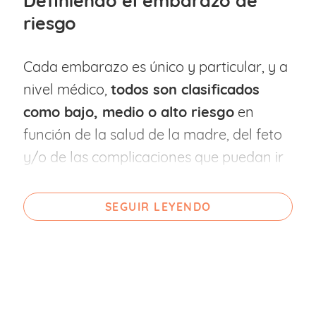
Definiendo el embarazo de
riesgo
Cada embarazo es único y particular, y a
nivel médico,
todos son clasificados
como bajo, medio o alto riesgo
en
función de la salud de la madre, del feto
y/o de las complicaciones que puedan ir
surgiendo durante la gestación y su
evolución.
SEGUIR LEYENDO
Teniendo en cuenta lo anterior, podemos
decir que
un embarazo de riesgo es
aquel que implica un riesgo para la
salud de la madre o el bebé
y que