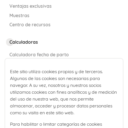
tintero.
Ventajas exclusivas
Sigue de manera rigurosa las
Muestras
indicaciones de tu ginecólogo
, y ante la
Centro de recursos
duda, pregunta antes de hacer cualquier
cosa.
Calculadoras
Guarda y conserva toda la
Calculadora fecha de parto
información sobre el embarazo
en el
Calculadora de percentiles bebé
Este sitio utiliza cookies propias y de terceros.
mismo sitio; análisis, ecografías,
Algunas de las cookies son necesarias para
¿Quiénes somos?
informes, etc.
navegar. A su vez, nosotros y nuestros socios
utilizamos cookies con fines analíticos y de medición
Comité editorial
Anota bien los días y las horas de
del uso de nuestra web, que nos permite
Laboratorios Ordesa
todas las citas médicas y tenlas a la
almacenar, acceder y procesar datos personales
Política editorial
como su visita en este sitio web.
vista en un calendario para no saltarte
ninguna.
Para habilitar o limitar categorías de cookies