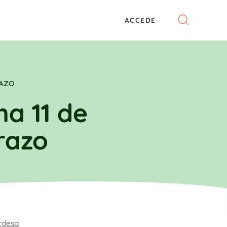
ACCEDE
RAZO
a 11 de
razo
rdesa