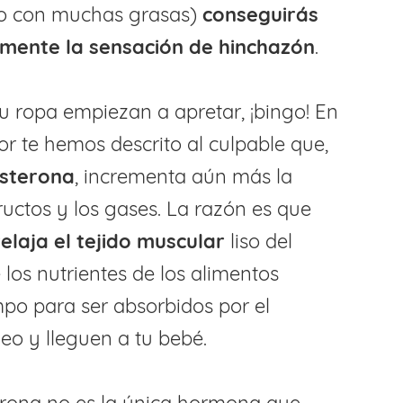
s o con muchas grasas)
conseguirás
emente la sensación de hinchazón
.
 tu ropa empiezan a apretar, ¡bingo! En
ior te hemos descrito al culpable que,
sterona
, incrementa aún más la
ructos y los gases. La razón es que
laja el tejido muscular
liso del
los nutrientes de los alimentos
po para ser absorbidos por el
eo y lleguen a tu bebé.
erona no es la única hormona que