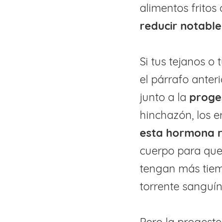
alimentos frito
reducir notabl
Si tus tejanos o
el párrafo anter
junto a la
proge
hinchazón, los e
esta hormona re
cuerpo para que 
tengan más tiem
torrente sanguín
Pero la progest