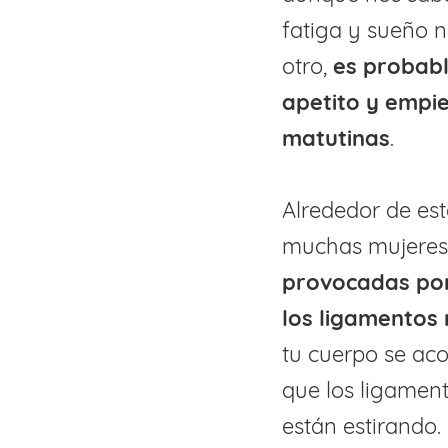
fatiga y sueño n
otro,
es probab
apetito y empi
matutinas
.
Alrededor de es
muchas mujeres
provocadas por
los ligamentos
tu cuerpo se a
que los ligament
están estirando.