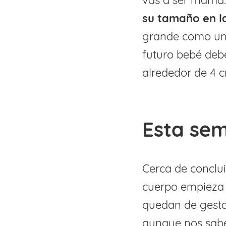
vas a ser mamá
su tamaño en l
grande como una
futuro bebé deb
alrededor de 4 c
Esta sem
Cerca de conclui
cuerpo empieza 
quedan de gesta
aunque nos sabe