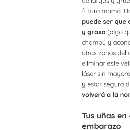
de largos y gru
futura mamá. Hay
puede ser que 
y graso
(algo q
champú y acondi
otras zonas del 
eliminar este vel
láser sin mayore
y estar segura 
volverá a la n
Tus uñas en 
embarazo