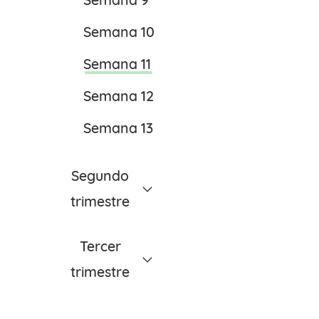
Semana 10
Semana 11
Semana 12
Semana 13
Segundo
trimestre
Semana 14
Tercer
Semana 15
trimestre
Semana 16
Semana 28