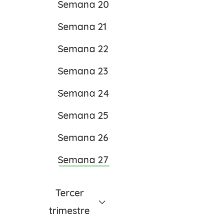
Semana 20
Semana 10
Semana 21
Semana 11
Semana 22
Semana 12
Semana 23
Semana 13
Semana 24
Semana 25
Semana 26
Semana 27
Tercer
trimestre