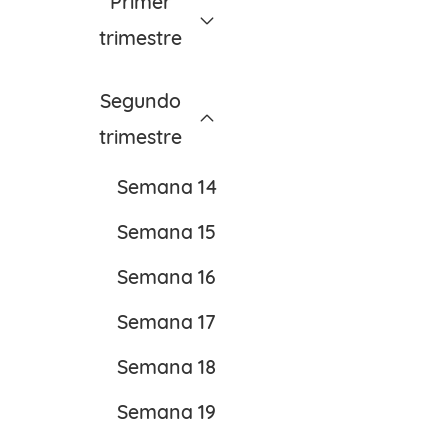
Primer
trimestre
Semana 1
Segundo
Semana 2
trimestre
Semana 3
Semana 14
Semana 4
Semana 15
Semana 5
Semana 16
Semana 6
Semana 17
Semana 7
Semana 18
Semana 8
Semana 19
Semana 9