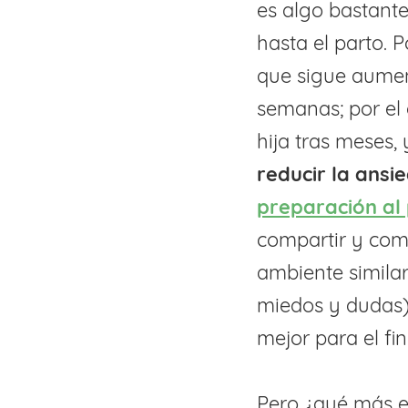
es algo bastant
hasta el parto. P
que sigue aume
semanas; por el o
hija tras meses, 
reducir la ansi
preparación al
compartir y com
ambiente similar
miedos y dudas)
mejor para el fi
Pero ¿qué más e