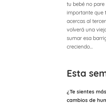
tu bebé no pare 
importante que 
acercas al terce
volverá una viej
sumar esa barrig
creciendo…
Esta sem
¿Te sientes má
cambios de hu