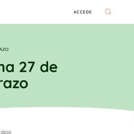
ACCEDE
RAZO
a 27 de
razo
rdesa