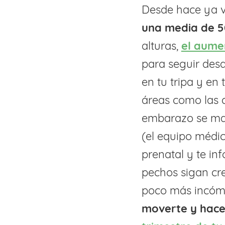
Desde hace ya 
una media de 
alturas,
el aume
para seguir des
en tu tripa y en
áreas como las c
embarazo se man
(el equipo médic
prenatal y te in
pechos sigan cre
poco más incómo
moverte y hac