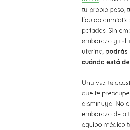
tu propio peso, 
líquido amniótico
patadas. Sin emb
embarazo y rela
uterina,
podrás 
cuándo está de
Una vez te acos
que te preocupe
disminuya. No ob
embarazo de alto
equipo médico te