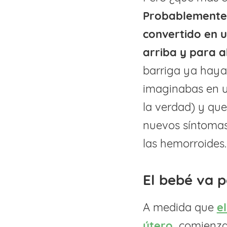
Probablemente 
convertido en 
arriba y para 
barriga ya haya
imaginabas en un
la verdad) y qu
nuevos síntomas
las hemorroides.
El bebé va p
A medida que
e
útero,
comienza 